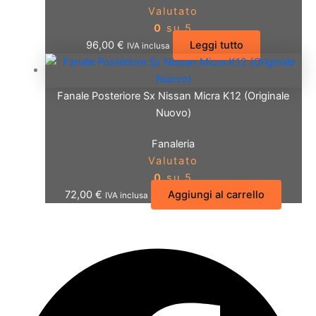
Valutato
0
su 5
96,00
€
Leggi tutto
IVA inclusa
Fanale Posteriore Sx Nissan Micra K12 (Originale
Nuovo)
Fanaleria
Valutato
0
su 5
72,00
€
Aggiungi al carrello
IVA inclusa