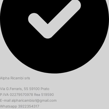
Alpha Ricambi srls
Via G.Ferraris, 55 59100 Prato
P.IVA 02279570978 Rea 519590
E-mail alpharicambisrl@gmail.com
Whatsapp 3922354317