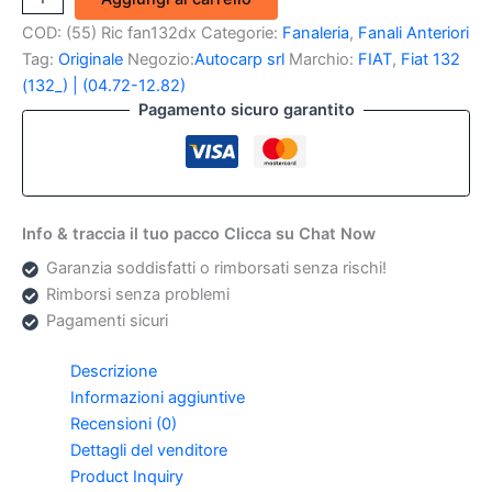
Fanale
COD:
(55) Ric fan132dx
Categorie:
Fanaleria
,
Fanali Anteriori
Anteriore
dx
Tag:
Originale
Negozio:
Autocarp srl
Marchio:
FIAT
,
Fiat 132
Fiat
(132_) | (04.72-12.82)
132
Pagamento sicuro garantito
(Originale)
quantità
Info & traccia il tuo pacco Clicca su Chat Now
Garanzia soddisfatti o rimborsati senza rischi!
Rimborsi senza problemi
Pagamenti sicuri
Descrizione
Informazioni aggiuntive
Recensioni (0)
Dettagli del venditore
Product Inquiry