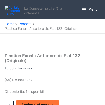
Vai
al
La Competenza che fà la
Menu
Main
differenza
contenuto
Menu
Home
Prodotti
Plastica Fanale Anteriore dx Fiat 132 (Originale)
Plastica Fanale Anteriore dx Fiat 132
(Originale)
13,00
€
IVA inclusa
(55) Ric fan132dx
Disponibilità:
1 disponibili
Plastica
+
-
Aggiungi al carrello