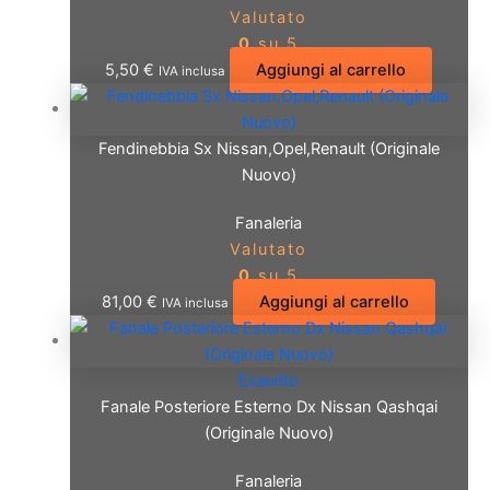
Valutato
0
su 5
5,50
€
Aggiungi al carrello
IVA inclusa
Fendinebbia Sx Nissan,Opel,Renault (Originale
Nuovo)
Fanaleria
Valutato
0
su 5
81,00
€
Aggiungi al carrello
IVA inclusa
Esaurito
Fanale Posteriore Esterno Dx Nissan Qashqai
(Originale Nuovo)
Fanaleria