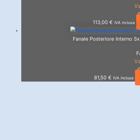
V
113,00
€
IVA inclusa
Fanale Posteriore Interno S
F
V
81,50
€
IVA inclusa