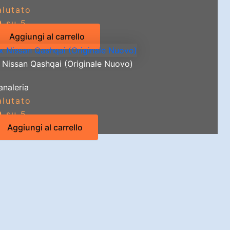
alutato
0
su 5
Aggiungi al carrello
x Nissan Qashqai (Originale Nuovo)
analeria
alutato
0
su 5
Aggiungi al carrello