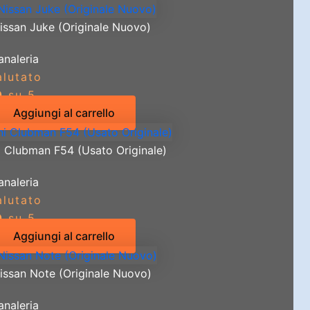
issan Juke (Originale Nuovo)
analeria
alutato
0
su 5
Aggiungi al carrello
i Clubman F54 (Usato Originale)
analeria
alutato
0
su 5
Aggiungi al carrello
issan Note (Originale Nuovo)
analeria