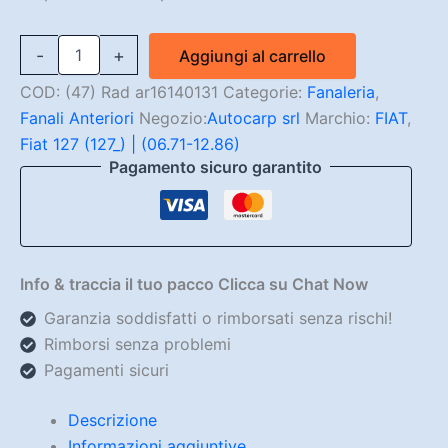
Plastica
-
+
Aggiungi al carrello
Fanale
Anteriore
COD:
(47) Rad ar16140131
Categorie:
Fanaleria
,
dx
Fanali Anteriori
Negozio:
Autocarp srl
Marchio:
FIAT
,
Fiat
Fiat 127 (127_) | (06.71-12.86)
127
Diesel
Pagamento sicuro garantito
Arancio
quantità
Info & traccia il tuo pacco Clicca su Chat Now
Garanzia soddisfatti o rimborsati senza rischi!
Rimborsi senza problemi
Pagamenti sicuri
Descrizione
Informazioni aggiuntive