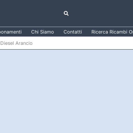
Cerca
onamenti
Chi Siamo
Contatti
Ricerca Ricambi Or
 Diesel Arancio