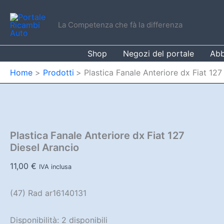
Vai
al
La Competenza che fà la differenza
contenuto
Shop
Negozi del portale
Abb
Home
Prodotti
Plastica Fanale Anteriore dx Fiat 127
Plastica Fanale Anteriore dx Fiat 127
Diesel Arancio
11,00
€
IVA inclusa
(47) Rad ar16140131
Disponibilità:
2 disponibili