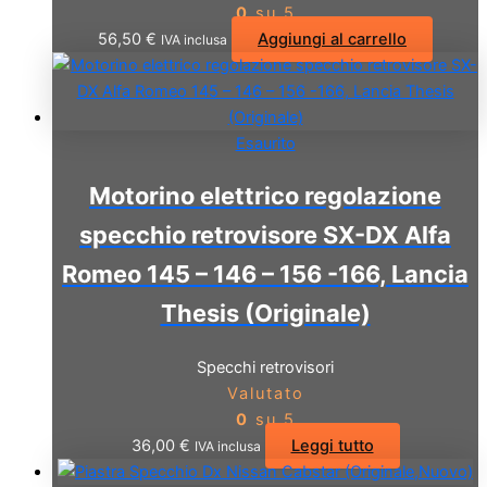
0
su 5
56,50
€
Aggiungi al carrello
IVA inclusa
Esaurito
Motorino elettrico regolazione
specchio retrovisore SX-DX Alfa
Romeo 145 – 146 – 156 -166, Lancia
Thesis (Originale)
Specchi retrovisori
Valutato
0
su 5
36,00
€
Leggi tutto
IVA inclusa