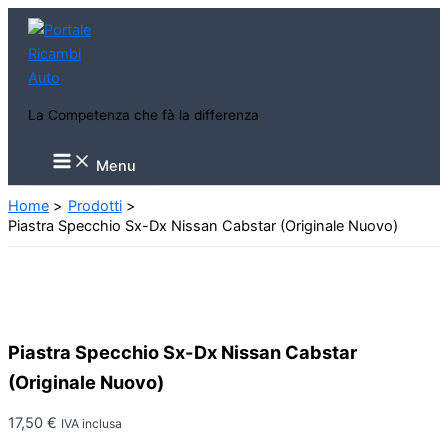
Vai
al
contenuto
La Competenza che fà la differenza
Main
Menu
Menu
Home
Prodotti
Piastra Specchio Sx-Dx Nissan Cabstar (Originale Nuovo)
Piastra Specchio Sx-Dx Nissan Cabstar
(Originale Nuovo)
17,50
€
IVA inclusa