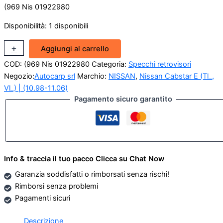
(969 Nis 01922980
Disponibilità:
1 disponibili
Piastra
+
-
Aggiungi al carrello
Specchio
COD:
(969 Nis 01922980
Categoria:
Specchi retrovisori
Sx-
Dx
Negozio:
Autocarp srl
Marchio:
NISSAN
,
Nissan Cabstar E (Tl_,
Nissan
Vl_) | (10.98-11.06)
Cabstar
Pagamento sicuro garantito
(Originale
Nuovo)
quantità
Info & traccia il tuo pacco Clicca su Chat Now
Garanzia soddisfatti o rimborsati senza rischi!
Rimborsi senza problemi
Pagamenti sicuri
Descrizione