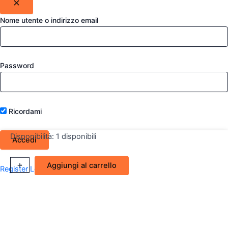
Nome utente o indirizzo email
Password
Ricordami
Disponibilità:
1 disponibili
Piastra
+
-
Aggiungi al carrello
Register
Lost your password?
Specchio
Sx
Dacia
Sandero,
Logan,
Duster