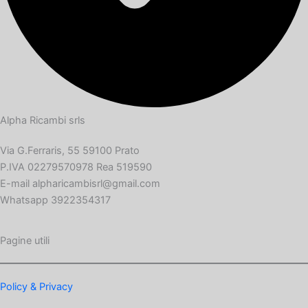
Alpha Ricambi srls
Via G.Ferraris, 55 59100 Prato
P.IVA 02279570978 Rea 519590
E-mail alpharicambisrl@gmail.com
Whatsapp 3922354317
Pagine utili
Policy & Privacy