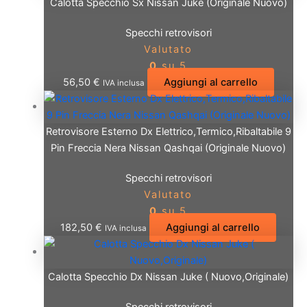
Calotta Specchio Sx Nissan Juke (Originale Nuovo)
Specchi retrovisori
Valutato
0
su 5
56,50
€
Aggiungi al carrello
IVA inclusa
Retrovisore Esterno Dx Elettrico,Termico,Ribaltabile 9
Pin Freccia Nera Nissan Qashqai (Originale Nuovo)
Specchi retrovisori
Valutato
0
su 5
182,50
€
Aggiungi al carrello
IVA inclusa
Calotta Specchio Dx Nissan Juke ( Nuovo,Originale)
Specchi retrovisori