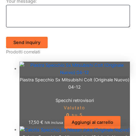
Your message:
Send inquiry
Prodotti correlati
Piastra Specchio Sx Mitsubishi Colt (Originale Nuovo)
04-12
Specchi retrovisori
Valutato
0
su 5
17,50
€
Aggiungi al carrello
IVA inclusa