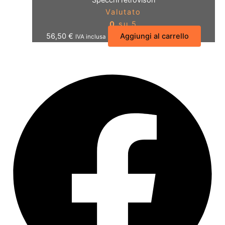
Valutato
0
su 5
56,50
€
Aggiungi al carrello
IVA inclusa