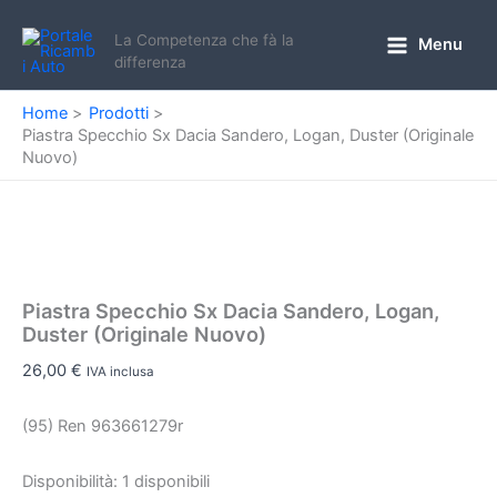
Vai
al
La Competenza che fà la
Menu
Main
differenza
contenuto
Menu
Home
Prodotti
Piastra Specchio Sx Dacia Sandero, Logan, Duster (Originale
Nuovo)
Piastra Specchio Sx Dacia Sandero, Logan,
Duster (Originale Nuovo)
26,00
€
IVA inclusa
(95) Ren 963661279r
Disponibilità:
1 disponibili