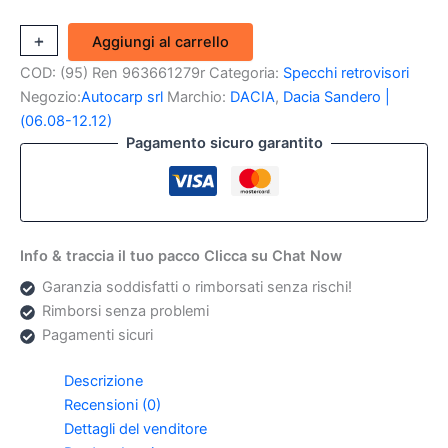
Piastra
+
-
Aggiungi al carrello
Specchio
COD:
(95) Ren 963661279r
Categoria:
Specchi retrovisori
Sx
Dacia
Negozio:
Autocarp srl
Marchio:
DACIA
,
Dacia Sandero |
Sandero,
(06.08-12.12)
Logan,
Pagamento sicuro garantito
Duster
(Originale
Nuovo)
quantità
Info & traccia il tuo pacco Clicca su Chat Now
Garanzia soddisfatti o rimborsati senza rischi!
Rimborsi senza problemi
Pagamenti sicuri
Descrizione
Recensioni (0)
Dettagli del venditore