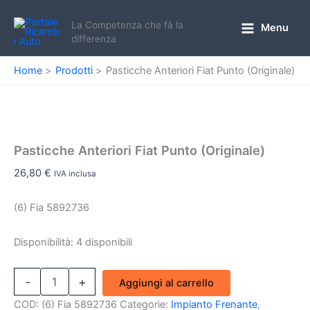
Vai
al
La Competenza che fà la
Menu
Main
differenza
contenuto
Menu
Home
Prodotti
Pasticche Anteriori Fiat Punto (Originale)
Pasticche Anteriori Fiat Punto (Originale)
26,80
€
IVA inclusa
(6) Fia 5892736
Disponibilità:
4 disponibili
Pasticche
-
+
Aggiungi al carrello
Anteriori
Fiat
COD:
(6) Fia 5892736
Categorie:
Impianto Frenante
,