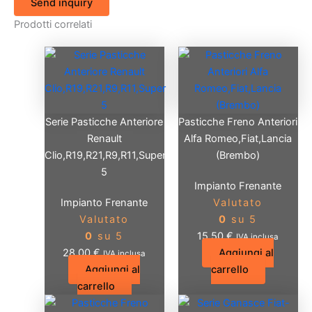
Send inquiry
Prodotti correlati
Serie Pasticche Anteriore
Pasticche Freno Anteriori
Renault
Alfa Romeo,Fiat,Lancia
Clio,R19,R21,R9,R11,Super
(Brembo)
5
Impianto Frenante
Impianto Frenante
Valutato
Valutato
0
su 5
0
su 5
15,50
€
IVA inclusa
28,00
€
Aggiungi al
IVA inclusa
Aggiungi al
carrello
carrello