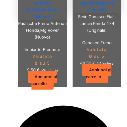
Serie Ganasce Fiat-
Pasticche Freno Anteriori
Lancia Panda 4×4
Honda,Mg,Rover
(Originale)
(Nuovo)
Ganasce Freno
Impianto Frenante
Valutato
Valutato
0
su 5
0
su 5
44,50
€
IVA inclusa
9,50
€
Aggiungi al
IVA inclusa
Aggiungi al
carrello
carrello