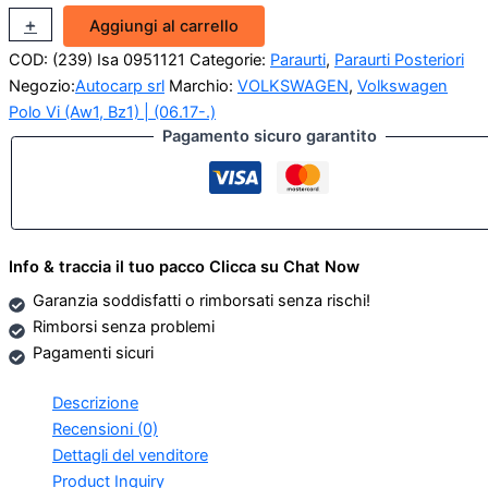
Paraurti
+
-
Aggiungi al carrello
posteriore
COD:
(239) Isa 0951121
Categorie:
Paraurti
,
Paraurti Posteriori
Volkswagen
Polo
Negozio:
Autocarp srl
Marchio:
VOLKSWAGEN
,
Volkswagen
VI
Polo Vi (Aw1, Bz1) | (06.17-.)
quantità
Pagamento sicuro garantito
Info & traccia il tuo pacco Clicca su Chat Now
Garanzia soddisfatti o rimborsati senza rischi!
Rimborsi senza problemi
Pagamenti sicuri
Descrizione
Recensioni (0)
Dettagli del venditore
Product Inquiry