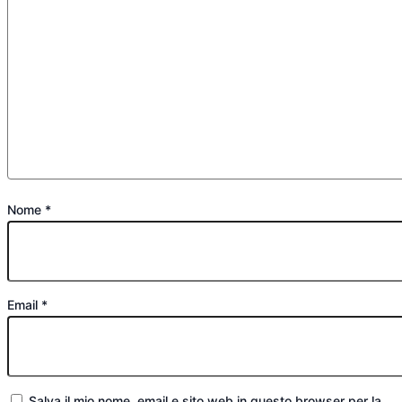
Nome
*
Email
*
Salva il mio nome, email e sito web in questo browser per la