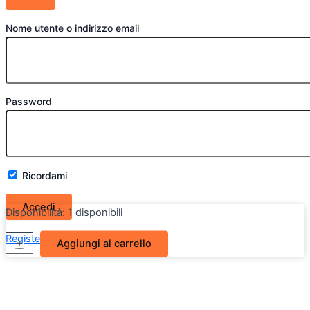
Nome utente o indirizzo email
Password
Ricordami
Disponibilità:
1 disponibili
Paraurti
Register
Lost your password?
+
-
Aggiungi al carrello
posteriore
Volkswagen
Polo
VI
quantità