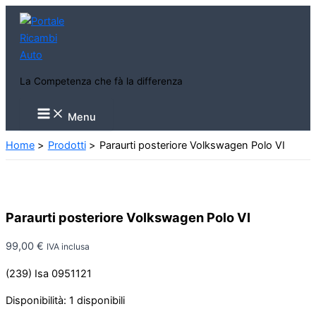
Vai
al
contenuto
La Competenza che fà la differenza
Main
Menu
Menu
Home
Prodotti
Paraurti posteriore Volkswagen Polo VI
Paraurti posteriore Volkswagen Polo VI
99,00
€
IVA inclusa
(239) Isa 0951121
Disponibilità:
1 disponibili