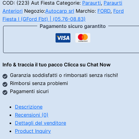
Ford
COD:
(223) Aut Fiesta
Categorie:
Paraurti
,
Paraurti
Fiesta
Anteriori
Negozio:
Autocarp srl
Marchio:
FORD
,
Ford
Mk1
Fiesta I (GFord Fbt) | (05.76-08.83)
quantità
Pagamento sicuro garantito
Info & traccia il tuo pacco Clicca su Chat Now
Garanzia soddisfatti o rimborsati senza rischi!
Rimborsi senza problemi
Pagamenti sicuri
Descrizione
Recensioni (0)
Dettagli del venditore
Product Inquiry