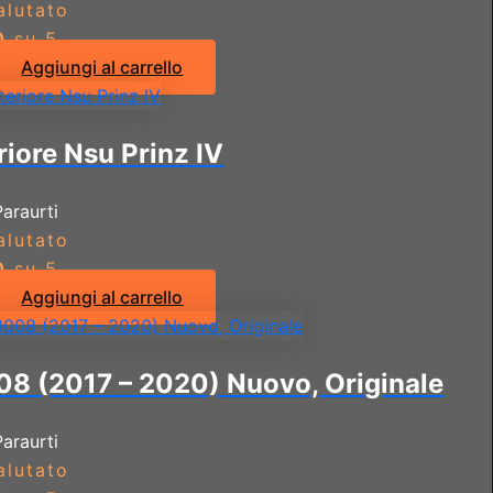
alutato
0
su 5
Aggiungi al carrello
riore Nsu Prinz IV
Paraurti
alutato
0
su 5
Aggiungi al carrello
08 (2017 – 2020) Nuovo, Originale
Paraurti
alutato