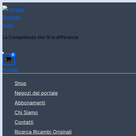
Vai
al
contenuto
La Competenza che fà la differenza
Cerca
Accedi
Shop
Negozi del portale
Abbonamenti
Chi Siamo
Contatti
Ricerca Ricambi Originali