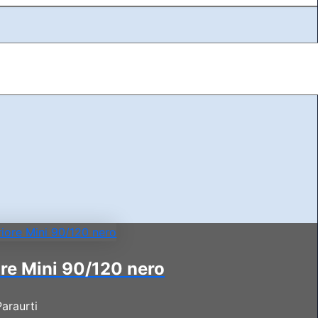
ore Mini 90/120 nero
Paraurti