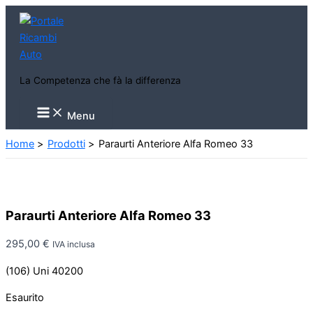
Vai
al
contenuto
La Competenza che fà la differenza
Main
Menu
Menu
Home
Prodotti
Paraurti Anteriore Alfa Romeo 33
Paraurti Anteriore Alfa Romeo 33
295,00
€
IVA inclusa
(106) Uni 40200
Esaurito