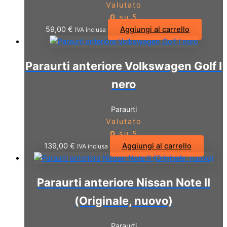
Valutato
0
su 5
59,00
€
Aggiungi al carrello
IVA inclusa
Paraurti anteriore Volkswagen Golf I
nero
Paraurti
Valutato
0
su 5
139,00
€
Aggiungi al carrello
IVA inclusa
Paraurti anteriore Nissan Note II
(Originale, nuovo)
Paraurti