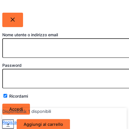
Nome utente o indirizzo email
Password
Ricordami
Disponibilità:
1 disponibili
Ossatura
Register
Lost your password?
+
-
Aggiungi al carrello
frontale