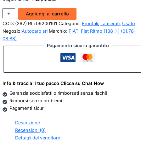
Ossatura
+
-
Aggiungi al carrello
frontale
COD:
(262) Rhi 09200101
Categorie:
Frontali
,
Lamierati
,
Usato
superiore
Fiat
Negozio:
Autocarp srl
Marchio:
FIAT
,
Fiat Ritmo (138_) | (01.78-
Ritmo
08.88)
III
Pagamento sicuro garantito
(Rhibo)
quantità
Info & traccia il tuo pacco Clicca su Chat Now
Garanzia soddisfatti o rimborsati senza rischi!
Rimborsi senza problemi
Pagamenti sicuri
Descrizione
Recensioni (0)
Dettagli del venditore