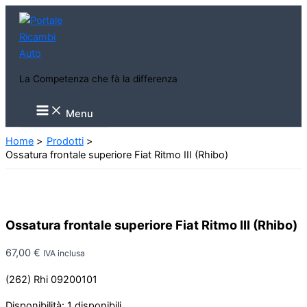
Vai
al
contenuto
La Competenza che fà la differenza
Main
Menu
Menu
Home
Prodotti
Ossatura frontale superiore Fiat Ritmo III (Rhibo)
Ossatura frontale superiore Fiat Ritmo III (Rhibo)
67,00
€
IVA inclusa
(262) Rhi 09200101
Disponibilità:
1 disponibili