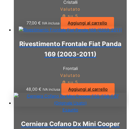
Cristalli
Valutato
0
su 5
77,00
€
Aggiungi al carrello
IVA inclusa
Rivestimento Frontale Fiat Panda
169 (2003-2011)
Frontali
Valutato
0
su 5
48,00
€
Aggiungi al carrello
IVA inclusa
Esaurito
Cerniera Cofano Dx Mini Cooper