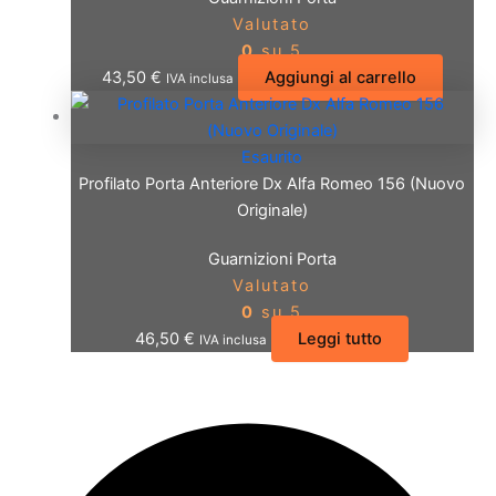
Valutato
0
su 5
43,50
€
Aggiungi al carrello
IVA inclusa
Esaurito
Profilato Porta Anteriore Dx Alfa Romeo 156 (Nuovo
Originale)
Guarnizioni Porta
Valutato
0
su 5
46,50
€
Leggi tutto
IVA inclusa