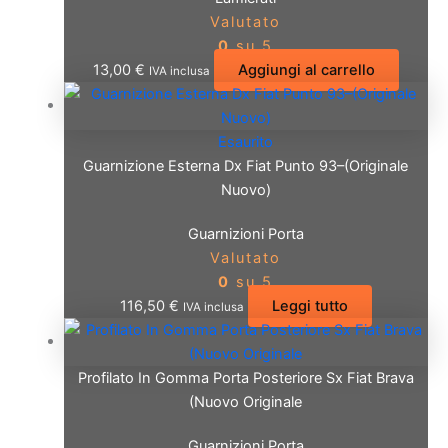
Valutato
0
su 5
13,00
€
Aggiungi al carrello
IVA inclusa
Esaurito
Guarnizione Esterna Dx Fiat Punto 93–(Originale
Nuovo)
Guarnizioni Porta
Valutato
0
su 5
116,50
€
Leggi tutto
IVA inclusa
Profilato In Gomma Porta Posteriore Sx Fiat Brava
(Nuovo Originale
Guarnizioni Porta