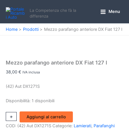
Vai
al
La Competenza che fà la
Menu
Main
differenza
contenuto
Menu
Home
Prodotti
Mezzo parafango anteriore DX Fiat 127 I
Mezzo parafango anteriore DX Fiat 127 I
38,00
€
IVA inclusa
(42) Aut DX1271S
Disponibilità:
1 disponibili
Mezzo
+
-
Aggiungi al carrello
parafango
COD:
(42) Aut DX1271S
Categorie:
Lamierati
,
Parafanghi
anteriore