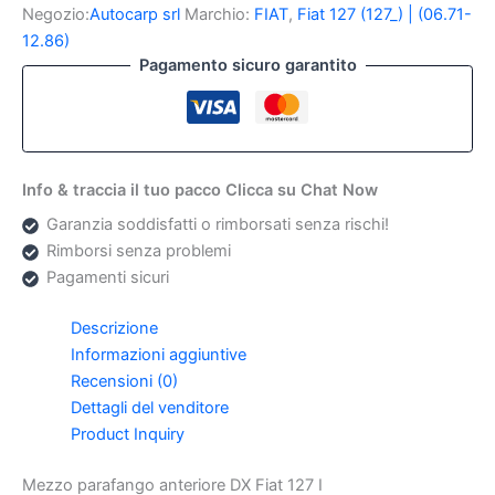
DX
Negozio:
Autocarp srl
Marchio:
FIAT
,
Fiat 127 (127_) | (06.71-
Fiat
12.86)
127
Pagamento sicuro garantito
I
quantità
Info & traccia il tuo pacco Clicca su Chat Now
Garanzia soddisfatti o rimborsati senza rischi!
Rimborsi senza problemi
Pagamenti sicuri
Descrizione
Informazioni aggiuntive
Recensioni (0)
Dettagli del venditore
Product Inquiry
Mezzo parafango anteriore DX Fiat 127 I