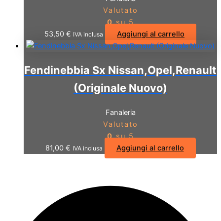
Valutato
0
su 5
53,50
€
Aggiungi al carrello
IVA inclusa
Fendinebbia Sx Nissan,Opel,Renault
(Originale Nuovo)
Fanaleria
Valutato
0
su 5
81,00
€
Aggiungi al carrello
IVA inclusa