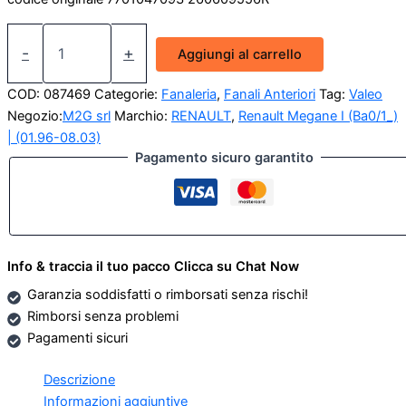
Faro
Anteriore
-
+
Aggiungi al carrello
Sinistro
Renault
COD:
087469
Categorie:
Fanaleria
,
Fanali Anteriori
Tag:
Valeo
Megane
Negozio:
M2G srl
Marchio:
RENAULT
,
Renault Megane I (Ba0/1_)
1998
| (01.96-08.03)
-
Pagamento sicuro garantito
2003
7701047093
260609556R
087469
quantità
Info & traccia il tuo pacco Clicca su Chat Now
Garanzia soddisfatti o rimborsati senza rischi!
Rimborsi senza problemi
Pagamenti sicuri
Descrizione
Informazioni aggiuntive