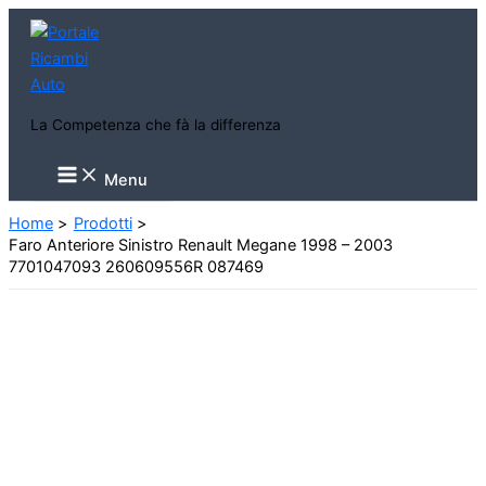
Vai
al
contenuto
La Competenza che fà la differenza
Main
Menu
Menu
Home
Prodotti
Faro Anteriore Sinistro Renault Megane 1998 – 2003
7701047093 260609556R 087469