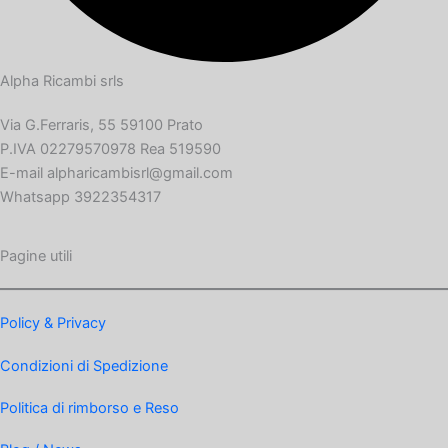
Alpha Ricambi srls
Via G.Ferraris, 55 59100 Prato
P.IVA 02279570978 Rea 519590
E-mail alpharicambisrl@gmail.com
Whatsapp 3922354317
Pagine utili
Policy & Privacy
Condizioni di Spedizione
Politica di rimborso e Reso