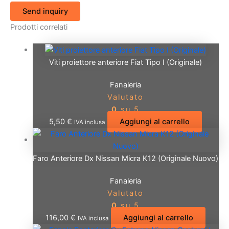
Send inquiry
Prodotti correlati
Viti proiettore anteriore Fiat Tipo I (Originale)
Fanaleria
Valutato
0
su 5
5,50
€
Aggiungi al carrello
IVA inclusa
Faro Anteriore Dx Nissan Micra K12 (Originale Nuovo)
Fanaleria
Valutato
0
su 5
116,00
€
Aggiungi al carrello
IVA inclusa