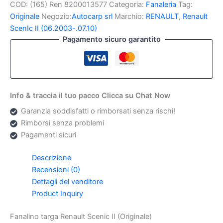
COD:
(165) Ren 8200013577
Categoria:
Fanaleria
Tag:
Renault
Scenic
Originale
Negozio:
Autocarp srl
Marchio:
RENAULT
,
Renault
II
ScenIc II (06.2003-.07.10)
(Originale)
Pagamento sicuro garantito
quantità
Info & traccia il tuo pacco Clicca su Chat Now
Garanzia soddisfatti o rimborsati senza rischi!
Rimborsi senza problemi
Pagamenti sicuri
Descrizione
Recensioni (0)
Dettagli del venditore
Product Inquiry
Fanalino targa Renault Scenic II (Originale)