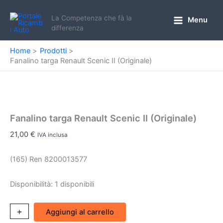
Vai
al
La Competenza che fà la
Menu
Main
differenza
contenuto
Menu
Home
Prodotti
Fanalino targa Renault Scenic II (Originale)
Fanalino targa Renault Scenic II (Originale)
21,00
€
IVA inclusa
(165) Ren 8200013577
Disponibilità:
1 disponibili
Fanalino
+
-
Aggiungi al carrello
targa