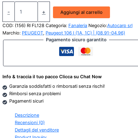
Fanalino
targa
-
+
Aggiungi al carrello
Peugeot
106/
COD:
(156) Rl FL128
Categoria:
Fanaleria
Negozio:
Autocarp srl
306
Marchio:
PEUGEOT
,
Peugeot 106 I (1A, 1C) | (08.91-04.96)
quantità
Pagamento sicuro garantito
Info & traccia il tuo pacco Clicca su Chat Now
Garanzia soddisfatti o rimborsati senza rischi!
Rimborsi senza problemi
Pagamenti sicuri
Descrizione
Recensioni (0)
Dettagli del venditore
Product Inquiry