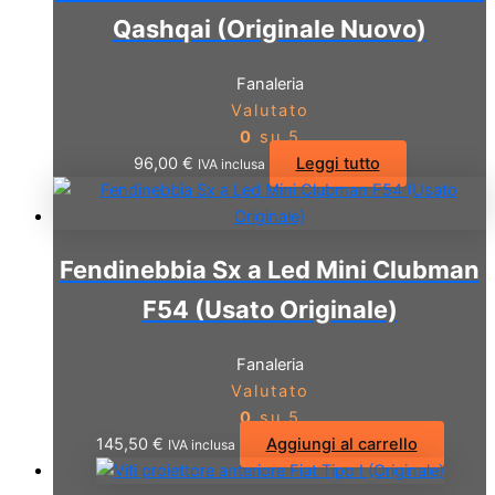
Qashqai (Originale Nuovo)
Fanaleria
Valutato
0
su 5
96,00
€
Leggi tutto
IVA inclusa
Fendinebbia Sx a Led Mini Clubman
F54 (Usato Originale)
Fanaleria
Valutato
0
su 5
145,50
€
Aggiungi al carrello
IVA inclusa