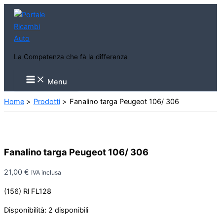
Vai
al
contenuto
La Competenza che fà la differenza
Main
Menu
Menu
Home
Prodotti
Fanalino targa Peugeot 106/ 306
Fanalino targa Peugeot 106/ 306
21,00
€
IVA inclusa
(156) Rl FL128
Disponibilità:
2 disponibili