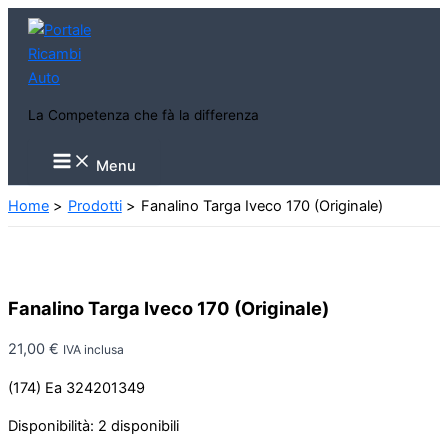
Vai
al
contenuto
La Competenza che fà la differenza
Main
Menu
Menu
Home
Prodotti
Fanalino Targa Iveco 170 (Originale)
Fanalino Targa Iveco 170 (Originale)
21,00
€
IVA inclusa
(174) Ea 324201349
Disponibilità:
2 disponibili