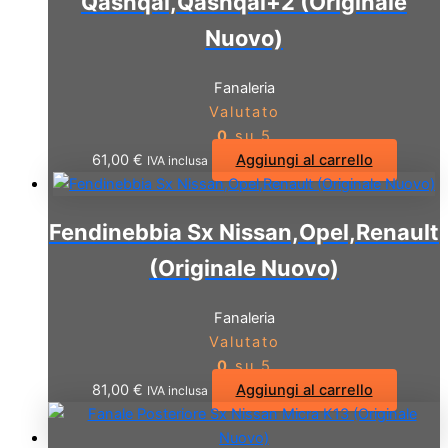
Qashqai,Qashqai+2 (Originale
Nuovo)
Fanaleria
Valutato
0
su 5
61,00
€
Aggiungi al carrello
IVA inclusa
Fendinebbia Sx Nissan,Opel,Renault
(Originale Nuovo)
Fanaleria
Valutato
0
su 5
81,00
€
Aggiungi al carrello
IVA inclusa