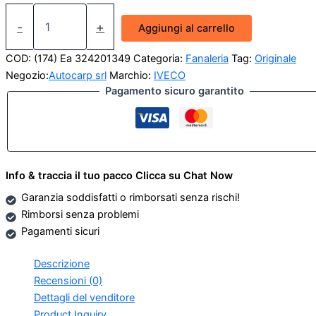
Fanalino
Targa
-
+
Aggiungi al carrello
Iveco
170
COD:
(174) Ea 324201349
Categoria:
Fanaleria
Tag:
Originale
(Originale)
Negozio:
Autocarp srl
Marchio:
IVECO
quantità
Pagamento sicuro garantito
Info & traccia il tuo pacco Clicca su Chat Now
Garanzia soddisfatti o rimborsati senza rischi!
Rimborsi senza problemi
Pagamenti sicuri
Descrizione
Recensioni (0)
Dettagli del venditore
Product Inquiry