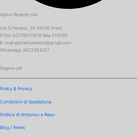
Alpha Ricambi srls
Via G.Ferraris, 55 59100 Prato
P.IVA 02279570978 Rea 519590
E-mail alpharicambisrl@gmail.com
Whatsapp 3922354317
Pagine utili
Policy & Privacy
Condizioni di Spedizione
Politica di rimborso e Reso
Blog / News