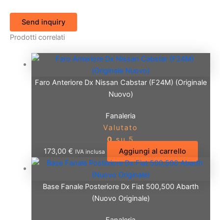
Send inquiry
Prodotti correlati
Faro Anteriore Dx Nissan Cabstar (F24M) (Originale
Nuovo)
Fanaleria
Valutato
0
su 5
173,00
€
Aggiungi al carrello
IVA inclusa
Base Fanale Posteriore Dx Fiat 500,500 Abarth
(Nuovo Originale)