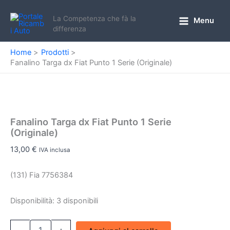
Vai
al
La Competenza che fà la
Menu
Main
differenza
contenuto
Menu
Home
Prodotti
Fanalino Targa dx Fiat Punto 1 Serie (Originale)
Fanalino Targa dx Fiat Punto 1 Serie
(Originale)
13,00
€
IVA inclusa
(131) Fia 7756384
Disponibilità:
3 disponibili
Fanalino