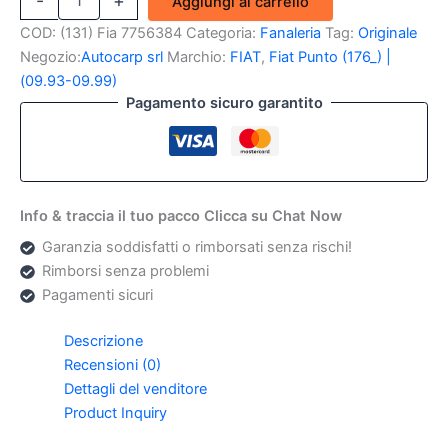
-
+
Aggiungi al carrello
Targa
dx
COD:
(131) Fia 7756384
Categoria:
Fanaleria
Tag:
Originale
Fiat
Negozio:
Autocarp srl
Marchio:
FIAT
,
Fiat Punto (176_) |
Punto
(09.93-09.99)
1
Pagamento sicuro garantito
Serie
(Originale)
quantità
Info & traccia il tuo pacco Clicca su Chat Now
Garanzia soddisfatti o rimborsati senza rischi!
Rimborsi senza problemi
Pagamenti sicuri
Descrizione
Recensioni (0)
Dettagli del venditore
Product Inquiry