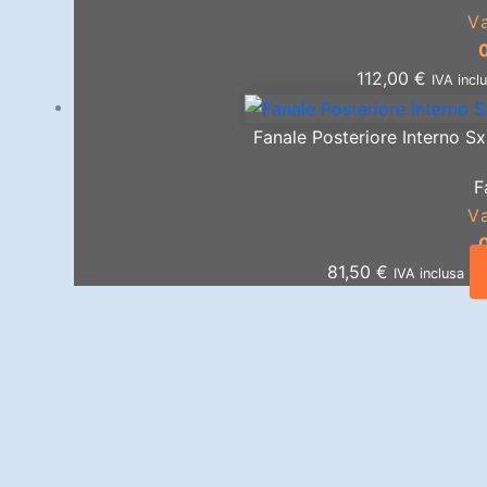
V
112,00
€
IVA incl
Fanale Posteriore Interno S
F
V
81,50
€
IVA inclusa