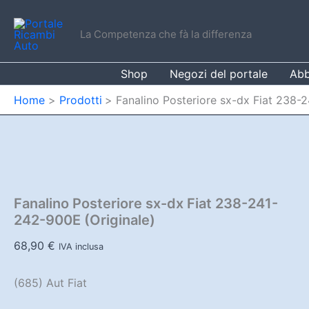
Vai
al
La Competenza che fà la differenza
contenuto
Shop
Negozi del portale
Abb
Home
Prodotti
Fanalino Posteriore sx-dx Fiat 238-
Fanalino Posteriore sx-dx Fiat 238-241-
242-900E (Originale)
68,90
€
IVA inclusa
(685) Aut Fiat