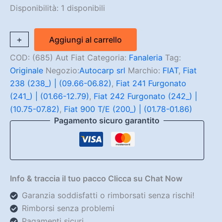
Disponibilità:
1 disponibili
Fanalino
+
-
Aggiungi al carrello
Posteriore
sx-
COD:
(685) Aut Fiat
Categoria:
Fanaleria
Tag:
dx
Originale
Negozio:
Autocarp srl
Marchio:
FIAT
,
Fiat
Fiat
238 (238_) | (09.66-06.82)
,
Fiat 241 Furgonato
238-
241-
(241_) | (01.66-12.79)
,
Fiat 242 Furgonato (242_) |
242-
(10.75-07.82)
,
Fiat 900 T/E (200_) | (01.78-01.86)
900E
Pagamento sicuro garantito
(Originale)
quantità
Info & traccia il tuo pacco Clicca su Chat Now
Garanzia soddisfatti o rimborsati senza rischi!
Rimborsi senza problemi
Pagamenti sicuri