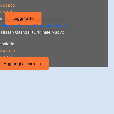
alutato
0
su 5
Leggi tutto
usa
x Nissan Qashqai (Originale Nuovo)
analeria
alutato
0
su 5
Aggiungi al carrello