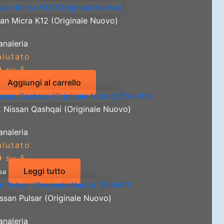
san Micra K12 (Originale Nuovo)
analeria
alutato
0
su 5
Aggiungi al carrello
Esaurito
x Nissan Qashqai (Originale Nuovo)
analeria
alutato
0
su 5
Leggi tutto
usa
Esaurito
ssan Pulsar (Originale Nuovo)
analeria