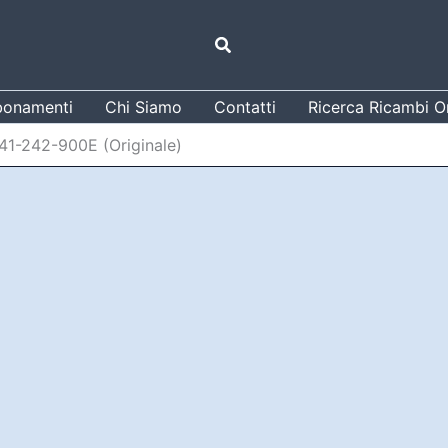
Cerca
onamenti
Chi Siamo
Contatti
Ricerca Ricambi Or
241-242-900E (Originale)