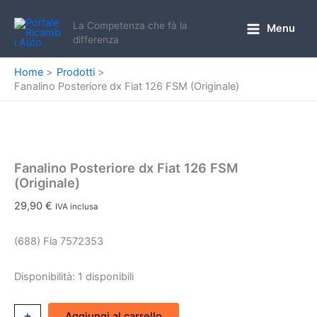
Vai
al
La Competenza che fà la
Menu
Main
differenza
contenuto
Menu
Home
Prodotti
Fanalino Posteriore dx Fiat 126 FSM (Originale)
Fanalino Posteriore dx Fiat 126 FSM
(Originale)
29,90
€
IVA inclusa
(688) Fia 7572353
Disponibilità:
1 disponibili
Fanalino
+
-
Aggiungi al carrello