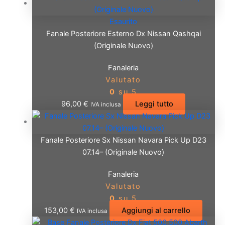
Esaurito
Fanale Posteriore Esterno Dx Nissan Qashqai
(Originale Nuovo)
Fanaleria
Valutato
0
su 5
96,00
€
Leggi tutto
IVA inclusa
Fanale Posteriore Sx Nissan Navara Pick Up D23
07.14– (Originale Nuovo)
Fanaleria
Valutato
0
su 5
153,00
€
Aggiungi al carrello
IVA inclusa