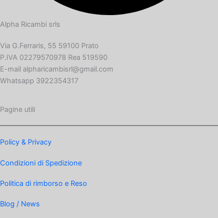
Alpha Ricambi srls
Via G.Ferraris, 55 59100 Prato
P.IVA 02279570978 Rea 519590
E-mail alpharicambisrl@gmail.com
Whatsapp 3922354317
Pagine utili
Policy & Privacy
Condizioni di Spedizione
Politica di rimborso e Reso
Blog / News