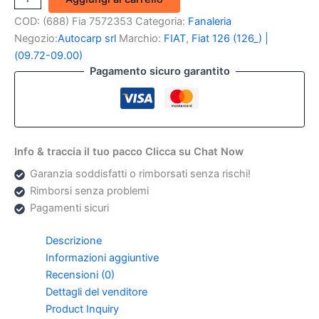
Posteriore
COD:
(688) Fia 7572353
Categoria:
Fanaleria
dx
Fiat
Negozio:
Autocarp srl
Marchio:
FIAT
,
Fiat 126 (126_) |
126
(09.72-09.00)
FSM
Pagamento sicuro garantito
(Originale)
quantità
Info & traccia il tuo pacco Clicca su Chat Now
Garanzia soddisfatti o rimborsati senza rischi!
Rimborsi senza problemi
Pagamenti sicuri
Descrizione
Informazioni aggiuntive
Recensioni (0)
Dettagli del venditore
Product Inquiry