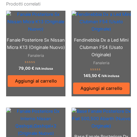
Prodotti correlati
Fanale Posteriore Sx Nissan
Fendinebbia Dx a Led Mini
Micra K13 (Originale Nuovo)
Clubman F54 (Usato
Originale)
Fanaleria
Fanaleria
Valutato
79,00
€
IVA inclusa
0
su
Valutato
145,50
€
IVA inclusa
5
0
Aggiungi al carrello
su
5
Aggiungi al carrello
Base Fanale Posteriore Dx