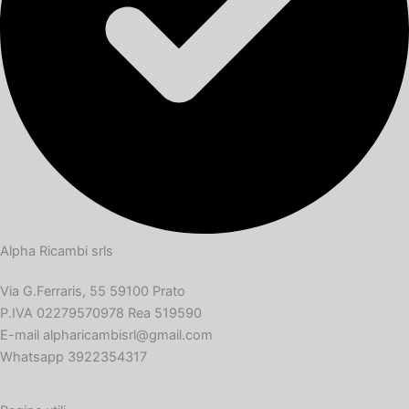
Alpha Ricambi srls
Via G.Ferraris, 55 59100 Prato
P.IVA 02279570978 Rea 519590
E-mail alpharicambisrl@gmail.com
Whatsapp 3922354317