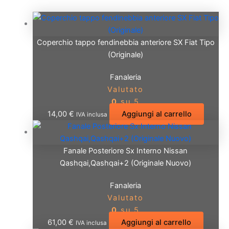
Coperchio tappo fendinebbia anteriore SX Fiat Tipo
(Originale)
Fanaleria
Valutato
0
su 5
14,00
€
Aggiungi al carrello
IVA inclusa
Fanale Posteriore Sx Interno Nissan
Qashqai,Qashqai+2 (Originale Nuovo)
Fanaleria
Valutato
0
su 5
61,00
€
Aggiungi al carrello
IVA inclusa