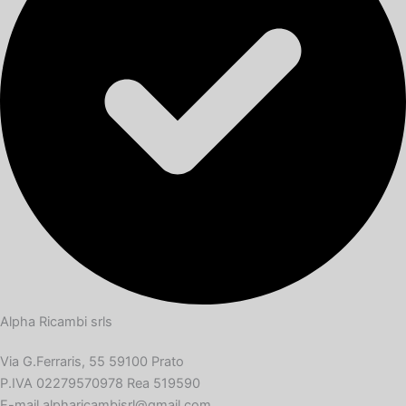
Alpha Ricambi srls
Via G.Ferraris, 55 59100 Prato
P.IVA 02279570978 Rea 519590
E-mail alpharicambisrl@gmail.com