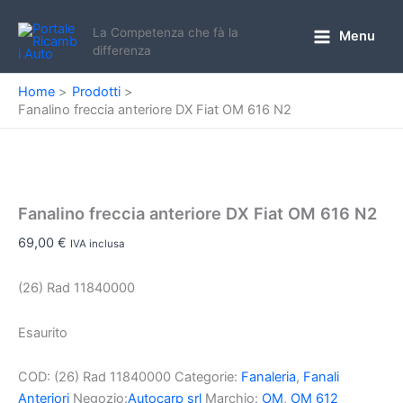
Vai
al
La Competenza che fà la
Menu
Main
differenza
contenuto
Menu
Home
Prodotti
Fanalino freccia anteriore DX Fiat OM 616 N2
Fanalino freccia anteriore DX Fiat OM 616 N2
69,00
€
IVA inclusa
(26) Rad 11840000
Esaurito
COD:
(26) Rad 11840000
Categorie:
Fanaleria
,
Fanali
Anteriori
Negozio:
Autocarp srl
Marchio:
OM
,
OM 612