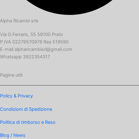
Alpha Ricambi srls
Via G.Ferraris, 55 59100 Prato
P.IVA 02279570978 Rea 519590
E-mail alpharicambisrl@gmail.com
Whatsapp 3922354317
Pagine utili
Policy & Privacy
Condizioni di Spedizione
Politica di rimborso e Reso
Blog / News