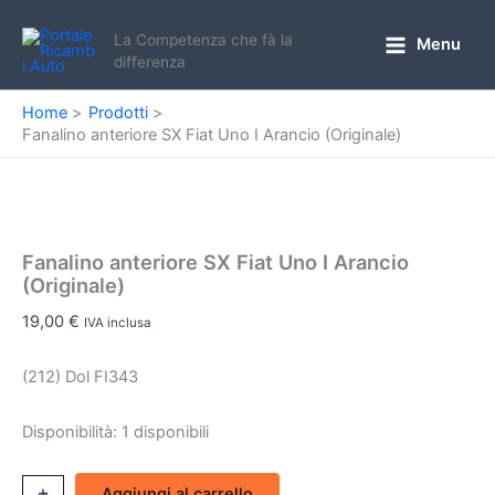
Vai
al
La Competenza che fà la
Menu
Main
differenza
contenuto
Menu
Home
Prodotti
Fanalino anteriore SX Fiat Uno I Arancio (Originale)
Fanalino anteriore SX Fiat Uno I Arancio
(Originale)
19,00
€
IVA inclusa
(212) Dol FI343
Disponibilità:
1 disponibili
Fanalino
+
-
Aggiungi al carrello