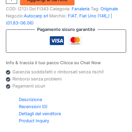
anteriore
COD:
(212) Dol FI343
Categoria:
Fanaleria
Tag:
Originale
SX
Fiat
Negozio:
Autocarp srl
Marchio:
FIAT
,
Fiat Uno (146_) |
Uno
(01.83-06.06)
I
Pagamento sicuro garantito
Arancio
(Originale)
quantità
Info & traccia il tuo pacco Clicca su Chat Now
Garanzia soddisfatti o rimborsati senza rischi!
Rimborsi senza problemi
Pagamenti sicuri
Descrizione
Recensioni (0)
Dettagli del venditore
Product Inquiry