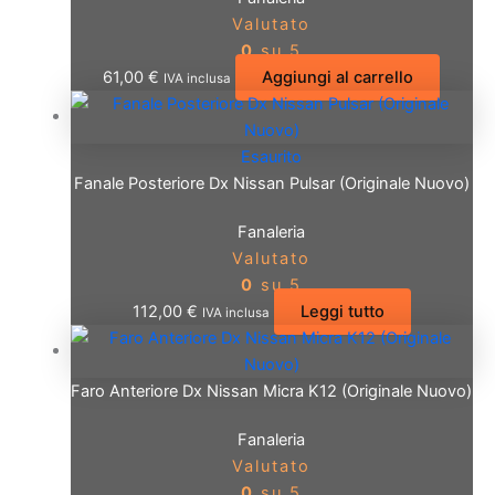
Valutato
0
su 5
61,00
€
Aggiungi al carrello
IVA inclusa
Esaurito
Fanale Posteriore Dx Nissan Pulsar (Originale Nuovo)
Fanaleria
Valutato
0
su 5
112,00
€
Leggi tutto
IVA inclusa
Faro Anteriore Dx Nissan Micra K12 (Originale Nuovo)
Fanaleria
Valutato
0
su 5