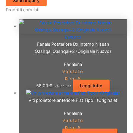
Send inquiry
Prodotti correlati
Esaurito
Fanale Posteriore Dx Interno Nissan
Qashqai,Qashqai+2 (Originale Nuovo)
Fanaleria
Valutato
0
su 5
58,00
€
Leggi tutto
IVA inclusa
Viti proiettore anteriore Fiat Tipo I (Originale)
Fanaleria
Valutato
0
su 5