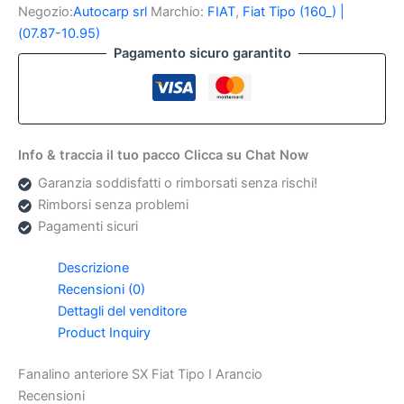
Fiat
Negozio:
Autocarp srl
Marchio:
FIAT
,
Fiat Tipo (160_) |
Tipo
(07.87-10.95)
I
Pagamento sicuro garantito
Arancio
quantità
Info & traccia il tuo pacco Clicca su Chat Now
Garanzia soddisfatti o rimborsati senza rischi!
Rimborsi senza problemi
Pagamenti sicuri
Descrizione
Recensioni (0)
Dettagli del venditore
Product Inquiry
Fanalino anteriore SX Fiat Tipo I Arancio
Recensioni