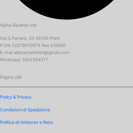
Alpha Ricambi srls
Via G.Ferraris, 55 59100 Prato
P.IVA 02279570978 Rea 519590
E-mail alpharicambisrl@gmail.com
Whatsapp 3922354317
Pagine utili
Policy & Privacy
Condizioni di Spedizione
Politica di rimborso e Reso