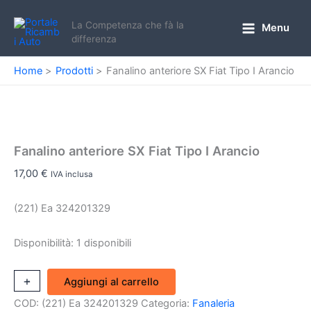
Vai
al
La Competenza che fà la
Menu
Main
differenza
contenuto
Menu
Home
Prodotti
Fanalino anteriore SX Fiat Tipo I Arancio
Fanalino anteriore SX Fiat Tipo I Arancio
17,00
€
IVA inclusa
(221) Ea 324201329
Disponibilità:
1 disponibili
Fanalino
+
-
Aggiungi al carrello
anteriore
COD:
(221) Ea 324201329
Categoria:
Fanaleria
SX