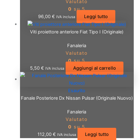
Valutato
0
su 5
96,00
€
Leggi tutto
IVA inclusa
Viti proiettore anteriore Fiat Tipo I (Originale)
Fanaleria
Valutato
0
su 5
5,50
€
Aggiungi al carrello
IVA inclusa
Esaurito
Fanale Posteriore Dx Nissan Pulsar (Originale Nuovo)
Fanaleria
Valutato
0
su 5
112,00
€
Leggi tutto
IVA inclusa