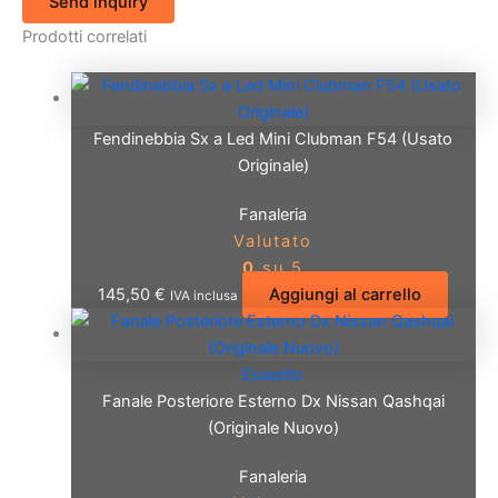
Send inquiry
Prodotti correlati
Fendinebbia Sx a Led Mini Clubman F54 (Usato
Originale)
Fanaleria
Valutato
0
su 5
145,50
€
Aggiungi al carrello
IVA inclusa
Esaurito
Fanale Posteriore Esterno Dx Nissan Qashqai
(Originale Nuovo)
Fanaleria