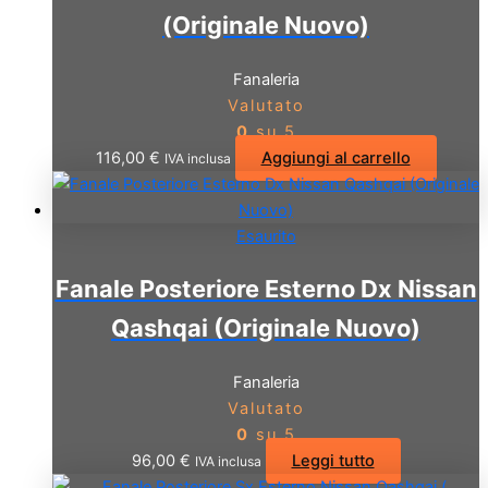
(Originale Nuovo)
Fanaleria
Valutato
0
su 5
116,00
€
Aggiungi al carrello
IVA inclusa
Esaurito
Fanale Posteriore Esterno Dx Nissan
Qashqai (Originale Nuovo)
Fanaleria
Valutato
0
su 5
96,00
€
Leggi tutto
IVA inclusa