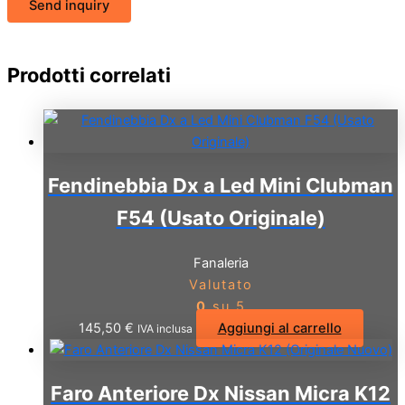
Send inquiry
Prodotti correlati
Fendinebbia Dx a Led Mini Clubman
F54 (Usato Originale)
Fanaleria
Valutato
0
su 5
145,50
€
Aggiungi al carrello
IVA inclusa
Faro Anteriore Dx Nissan Micra K12