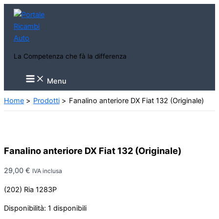
Vai
al
contenuto
La Competenza che fà la differenza
Main
Menu
Menu
Home
Prodotti
Fanalino anteriore DX Fiat 132 (Originale)
Fanalino anteriore DX Fiat 132 (Originale)
29,00
€
IVA inclusa
(202) Ria 1283P
Disponibilità:
1 disponibili