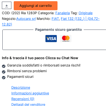
Fanalino
+
-
Aggiungi al carrello
anteriore
COD:
(202) Ria 1283P
Categoria:
Fanaleria
Tag:
Originale
DX
Fiat
Negozio:
Autocarp srl
Marchio:
FIAT
,
Fiat 132 (132_) | (04.72-
132
12.82)
(Originale)
Pagamento sicuro garantito
quantità
Info & traccia il tuo pacco Clicca su Chat Now
Garanzia soddisfatti o rimborsati senza rischi!
Rimborsi senza problemi
Pagamenti sicuri
Descrizione
Informazioni aggiuntive
Recensioni (0)
Dettagli del venditore