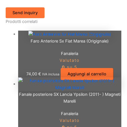
Send inquiry
Prodotti correlati
Faro Anteriore Sx Fiat Marea (Origignale)
Fanaleria
Valutato
0
su 5
74,00
€
Aggiungi al carrello
IVA inclusa
Fanale posteriore SX Lancia Ypsilon (2011- ) Magneti
Marelli
Fanaleria
Valutato