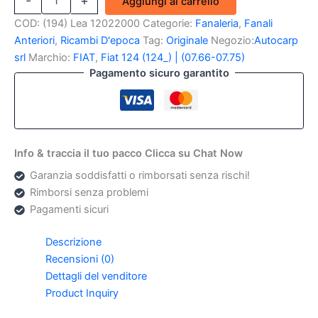
-
+
Aggiungi al carrello
Anteriore
dx
COD:
(194) Lea 12022000
Categorie:
Fanaleria
,
Fanali
Fiat
Anteriori
,
Ricambi D'epoca
Tag:
Originale
Negozio:
Autocarp
124
srl
Marchio:
FIAT
,
Fiat 124 (124_) | (07.66-07.75)
Special
Pagamento sicuro garantito
(Originale)
quantità
Info & traccia il tuo pacco Clicca su Chat Now
Garanzia soddisfatti o rimborsati senza rischi!
Rimborsi senza problemi
Pagamenti sicuri
Descrizione
Recensioni (0)
Dettagli del venditore
Product Inquiry