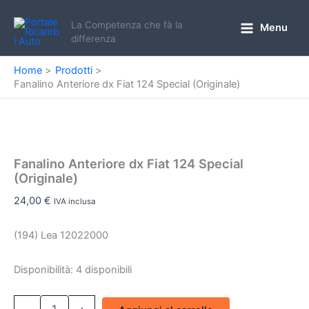
Vai
al
La Competenza che fà la
Menu
Main
differenza
contenuto
Menu
Home
Prodotti
Fanalino Anteriore dx Fiat 124 Special (Originale)
Fanalino Anteriore dx Fiat 124 Special
(Originale)
24,00
€
IVA inclusa
(194) Lea 12022000
Disponibilità:
4 disponibili
Fanalino