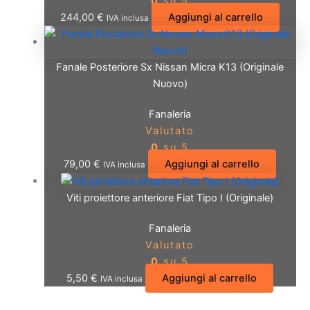
0
su 5
244,00
€
Aggiungi al carrello
IVA inclusa
Fanale Posteriore Sx Nissan Micra K13 (Originale
Nuovo)
Fanaleria
Valutato
0
su 5
79,00
€
Aggiungi al carrello
IVA inclusa
Viti proiettore anteriore Fiat Tipo I (Originale)
Fanaleria
Valutato
0
su 5
5,50
€
Aggiungi al carrello
IVA inclusa