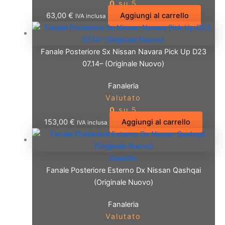
0
su 5
63,00
€
Aggiungi al carrello
IVA inclusa
Fanale Posteriore Sx Nissan Navara Pick Up D23
07.14– (Originale Nuovo)
Fanaleria
Valutato
0
su 5
153,00
€
Aggiungi al carrello
IVA inclusa
Esaurito
Fanale Posteriore Esterno Dx Nissan Qashqai
(Originale Nuovo)
Fanaleria
Valutato