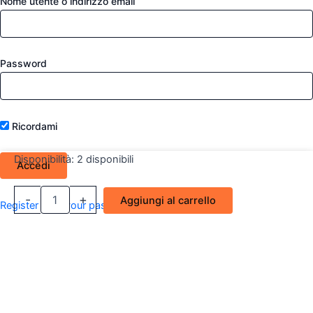
Nome utente o indirizzo email
Password
Ricordami
Disponibilità:
2 disponibili
Fanale
-
+
Aggiungi al carrello
Register
Lost your password?
retronebbia
DX
Opel
Corsa
C
quantità