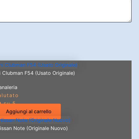
i Clubman F54 (Usato Originale)
analeria
alutato
0
su 5
Aggiungi al carrello
issan Note (Originale Nuovo)