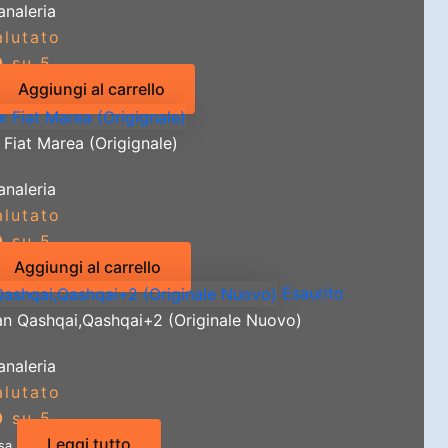
analeria
alutato
0
su 5
Aggiungi al carrello
 Fiat Marea (Origignale)
analeria
alutato
0
su 5
Aggiungi al carrello
Esaurito
san Qashqai,Qashqai+2 (Originale Nuovo)
analeria
alutato
0
su 5
Leggi tutto
usa