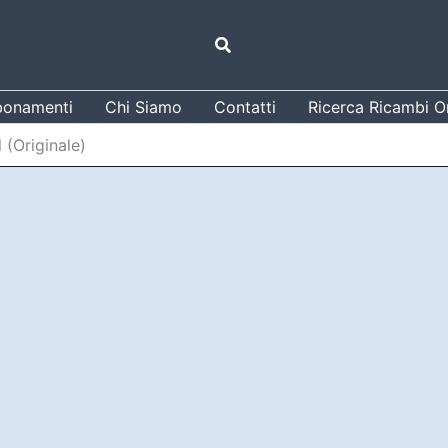
Cerca
onamenti
Chi Siamo
Contatti
Ricerca Ricambi Or
 (Originale)