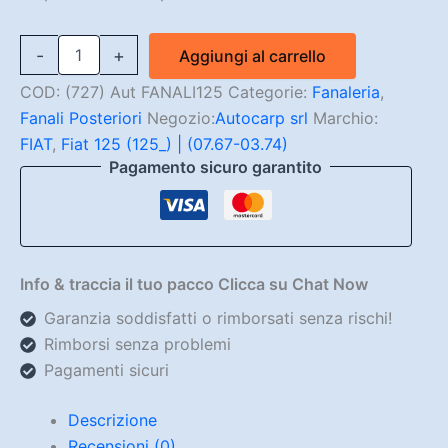
Fanale
-
+
Aggiungi al carrello
posteriore
SX
COD:
(727) Aut FANALI125
Categorie:
Fanaleria
,
Fiat
Fanali Posteriori
Negozio:
Autocarp srl
Marchio:
125
FIAT
,
Fiat 125 (125_) | (07.67-03.74)
Special
(Originale)
Pagamento sicuro garantito
quantità
Info & traccia il tuo pacco Clicca su Chat Now
Garanzia soddisfatti o rimborsati senza rischi!
Rimborsi senza problemi
Pagamenti sicuri
Descrizione
Recensioni (0)