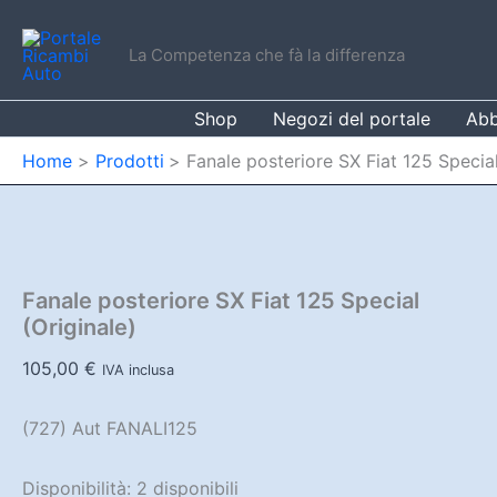
Vai
al
La Competenza che fà la differenza
contenuto
Shop
Negozi del portale
Abb
Home
Prodotti
Fanale posteriore SX Fiat 125 Special
Fanale posteriore SX Fiat 125 Special
(Originale)
105,00
€
IVA inclusa
(727) Aut FANALI125
Disponibilità:
2 disponibili