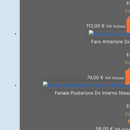
F
V
113,00
€
IVA inclusa
Faro Anteriore Sx
F
V
74,00
€
IVA inclusa
Fanale Posteriore Dx Interno Nis
F
V
58,00
€
IVA incl