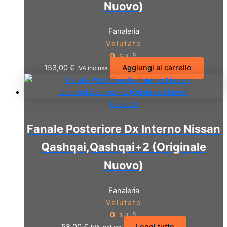
Nuovo)
Fanaleria
Valutato
0
su 5
153,00
€
Aggiungi al carrello
IVA inclusa
Esaurito
Fanale Posteriore Dx Interno Nissan
Qashqai,Qashqai+2 (Originale
Nuovo)
Fanaleria
Valutato
0
su 5
58,00
€
Leggi tutto