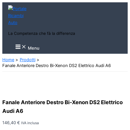
Vai
al
contenuto
La Competenza che fà la differenza
Main
Menu
Menu
Home
Prodotti
Fanale Anteriore Destro Bi-Xenon DS2 Elettrico Audi A6
Fanale Anteriore Destro Bi-Xenon DS2 Elettrico
Audi A6
146,40
€
IVA inclusa