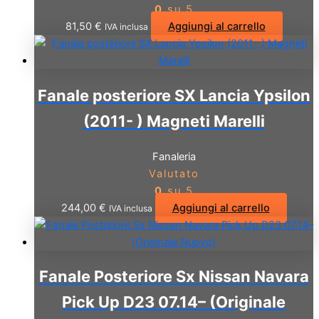
0
su 5
81,50
€
Aggiungi al carrello
IVA inclusa
Fanale posteriore SX Lancia Ypsilon
(2011- ) Magneti Marelli
Fanaleria
Valutato
0
su 5
244,00
€
Aggiungi al carrello
IVA inclusa
Fanale Posteriore Sx Nissan Navara
Pick Up D23 07.14– (Originale