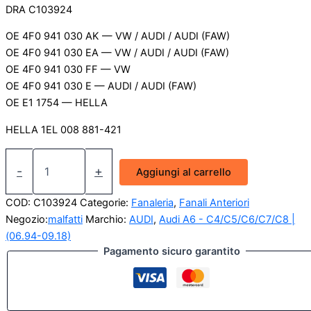
DRA C103924
OE 4F0 941 030 AK — VW / AUDI / AUDI (FAW)
OE 4F0 941 030 EA — VW / AUDI / AUDI (FAW)
OE 4F0 941 030 FF — VW
OE 4F0 941 030 E — AUDI / AUDI (FAW)
OE E1 1754 — HELLA
HELLA 1EL 008 881-421
Fanale
Anteriore
-
+
Aggiungi al carrello
Destro
Bi-
COD:
C103924
Categorie:
Fanaleria
,
Fanali Anteriori
Xenon
Negozio:
malfatti
Marchio:
AUDI
,
Audi A6 - C4/C5/C6/C7/C8 |
DS2
(06.94-09.18)
Elettrico
Pagamento sicuro garantito
Audi
A6
quantità