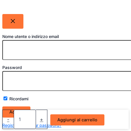
Nome utente o indirizzo email
Password
Ricordami
Fanale
Anteriore
-
+
Aggiungi al carrello
Destro
Register
Lost your password?
Bi-