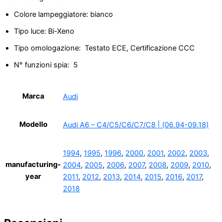
Colore lampeggiatore: b
ianco
Tipo luce:
Bi-Xeno
Tipo omologazione:
Testato ECE, Certificazione CCC
N° funzioni spia:
5
Marca
Audi
Modello
Audi A6 – C4/C5/C6/C7/C8 | (06.94-09.18)
1994
,
1995
,
1996
,
2000
,
2001
,
2002
,
2003
,
manufacturing-
2004
,
2005
,
2006
,
2007
,
2008
,
2009
,
2010
,
year
2011
,
2012
,
2013
,
2014
,
2015
,
2016
,
2017
,
2018