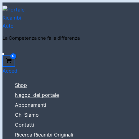
Vai
al
contenuto
La Competenza che fà la differenza
Cerca
Accedi
Shop
Negozi del portale
Abbonamenti
Chi Siamo
Contatti
Ricerca Ricambi Originali