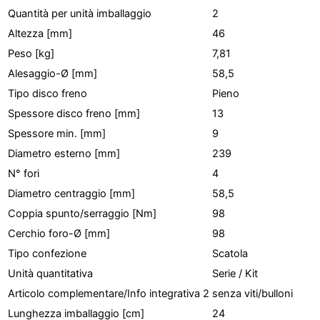
Quantità per unità imballaggio
2
Altezza [mm]
46
Peso [kg]
7,81
Alesaggio-Ø [mm]
58,5
Tipo disco freno
Pieno
Spessore disco freno [mm]
13
Spessore min. [mm]
9
Diametro esterno [mm]
239
N° fori
4
Diametro centraggio [mm]
58,5
Coppia spunto/serraggio [Nm]
98
Cerchio foro-Ø [mm]
98
Tipo confezione
Scatola
Unità quantitativa
Serie / Kit
Articolo complementare/Info integrativa 2
senza viti/bulloni
Lunghezza imballaggio [cm]
24