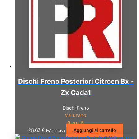
Dischi Freno Posteriori Citroen Bx -
Zx Cada1
Dischi Freno
Valutato
0
su 5
28,67
€
Aggiungi al carrello
IVA inclusa