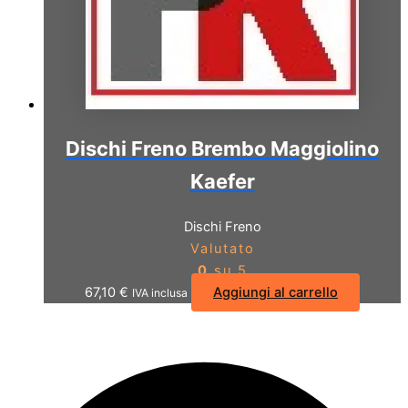
Dischi Freno Brembo Maggiolino
Kaefer
Dischi Freno
Valutato
0
su 5
67,10
€
Aggiungi al carrello
IVA inclusa