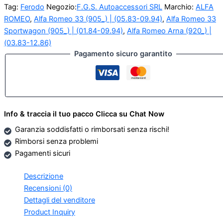
Romeo
Tag:
Ferodo
Negozio:
F.G.S. Autoaccessori SRL
Marchio:
ALFA
Arna,
ROMEO
,
Alfa Romeo 33 (905_) | (05.83-09.94)
,
Alfa Romeo 33
Alfa
33
Sportwagon (905_) | (01.84-09.94)
,
Alfa Romeo Arna (920_) |
quantità
(03.83-12.86)
Pagamento sicuro garantito
Info & traccia il tuo pacco Clicca su Chat Now
Garanzia soddisfatti o rimborsati senza rischi!
Rimborsi senza problemi
Pagamenti sicuri
Descrizione
Recensioni (0)
Dettagli del venditore
Product Inquiry