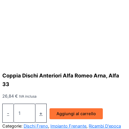
Coppia Dischi Anteriori Alfa Romeo Arna, Alfa
33
26,84
€
IVA inclusa
Coppia
Dischi
-
+
Aggiungi al carrello
Anteriori
Alfa
Categorie:
Dischi Freno
,
Impianto Frenante
,
Ricambi D'epoca