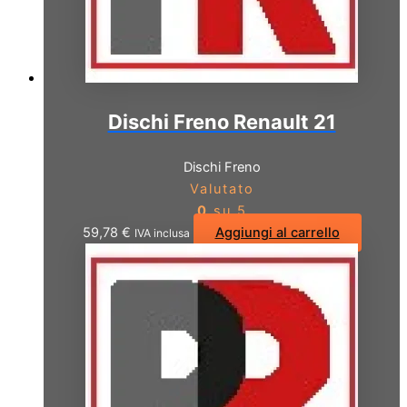
Dischi Freno Renault 21
Dischi Freno
Valutato
0
su 5
59,78
€
Aggiungi al carrello
IVA inclusa