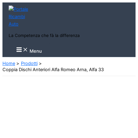
Vai
al
contenuto
La Competenza che fà la differenza
Main
Menu
Menu
Home
Prodotti
Coppia Dischi Anteriori Alfa Romeo Arna, Alfa 33