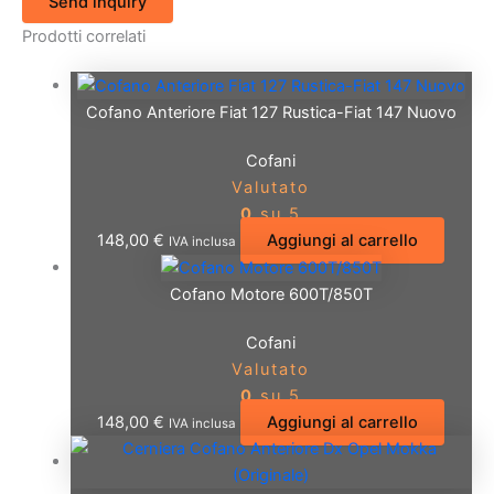
Send inquiry
Prodotti correlati
Cofano Anteriore Fiat 127 Rustica-Fiat 147 Nuovo
Cofani
Valutato
0
su 5
148,00
€
Aggiungi al carrello
IVA inclusa
Cofano Motore 600T/850T
Cofani
Valutato
0
su 5
148,00
€
Aggiungi al carrello
IVA inclusa