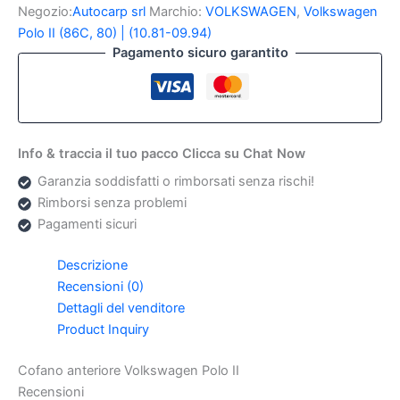
Polo
Negozio:
Autocarp srl
Marchio:
VOLKSWAGEN
,
Volkswagen
II
Polo II (86C, 80) | (10.81-09.94)
quantità
Pagamento sicuro garantito
Info & traccia il tuo pacco Clicca su Chat Now
Garanzia soddisfatti o rimborsati senza rischi!
Rimborsi senza problemi
Pagamenti sicuri
Descrizione
Recensioni (0)
Dettagli del venditore
Product Inquiry
Cofano anteriore Volkswagen Polo II
Recensioni