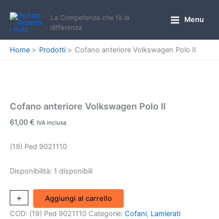
Vai
al
La Competenza che fà la
Menu
Main
differenza
contenuto
Menu
Home
Prodotti
Cofano anteriore Volkswagen Polo II
Cofano anteriore Volkswagen Polo II
61,00
€
IVA inclusa
(19) Ped 9021110
Disponibilità:
1 disponibili
Cofano
+
-
Aggiungi al carrello
anteriore
COD:
(19) Ped 9021110
Categorie:
Cofani
,
Lamierati
Volkswagen