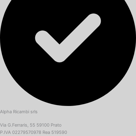
Alpha Ricambi srls
Via G.Ferraris, 55 59100 Prato
P.IVA 02279570978 Rea 519590