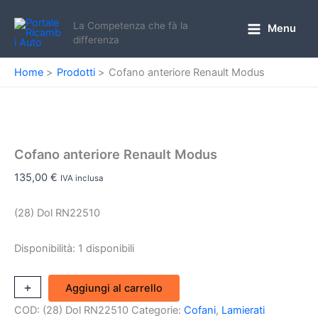
Vai
al
La Competenza che fà la
Menu
Main
differenza
contenuto
Menu
Home
Prodotti
Cofano anteriore Renault Modus
Cofano anteriore Renault Modus
135,00
€
IVA inclusa
(28) Dol RN22510
Disponibilità:
1 disponibili
Cofano
+
-
Aggiungi al carrello
anteriore
COD:
(28) Dol RN22510
Categorie:
Cofani
,
Lamierati
Renault