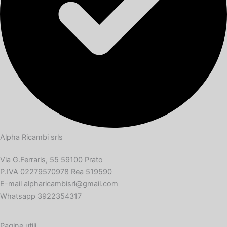
Alpha Ricambi srls
Via G.Ferraris, 55 59100 Prato
P.IVA 02279570978 Rea 519590
E-mail alpharicambisrl@gmail.com
Whatsapp 3922354317
Pagine utili