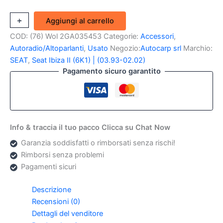
Cassa
+
-
Aggiungi al carrello
altoparlante
COD:
(76) Wol 2GA035453
Categorie:
Accessori
,
anteriore
Volkswagen
Autoradio/Altoparlanti
,
Usato
Negozio:
Autocarp srl
Marchio:
T-
SEAT
,
Seat Ibiza II (6K1) | (03.93-02.02)
Roc,
Pagamento sicuro garantito
Polo,
Seat
Ibiza
(Originale)
quantità
Info & traccia il tuo pacco Clicca su Chat Now
Garanzia soddisfatti o rimborsati senza rischi!
Rimborsi senza problemi
Pagamenti sicuri
Descrizione
Recensioni (0)
Dettagli del venditore