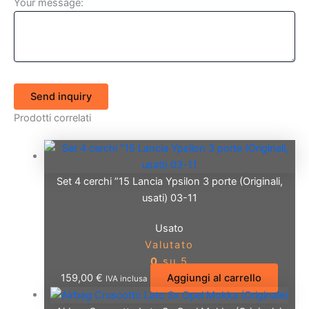
Your message:
Send inquiry
Prodotti correlati
Set 4 cerchi ”15 Lancia Ypsilon 3 porte (Originali,
usati) 03-11
Usato
Valutato
0
su 5
159,00
€
Aggiungi al carrello
IVA inclusa