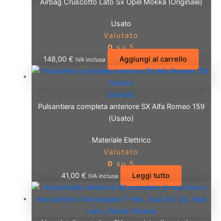
Airbag Cruscotto Lato Sx Opel Mokka (Originale)
Usato
Valutato
0
su 5
148,00
€
Aggiungi al carrello
IVA inclusa
Esaurito
Pulsantiera completa anteriore SX Alfa Romeo 159
(Usato)
Materiale Elettrico
Valutato
0
su 5
41,00
€
Leggi tutto
IVA inclusa