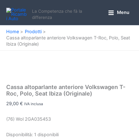
Vai
al
La Competenza che fà la
Menu
Main
differenza
contenuto
Menu
Home
Prodotti
Cassa altoparlante anteriore Volkswagen T-Roc, Polo, Seat
Ibiza (Originale)
Cassa altoparlante anteriore Volkswagen T-
Roc, Polo, Seat Ibiza (Originale)
29,00
€
IVA inclusa
(76) Wol 2GA035453
Disponibilità:
1 disponibili