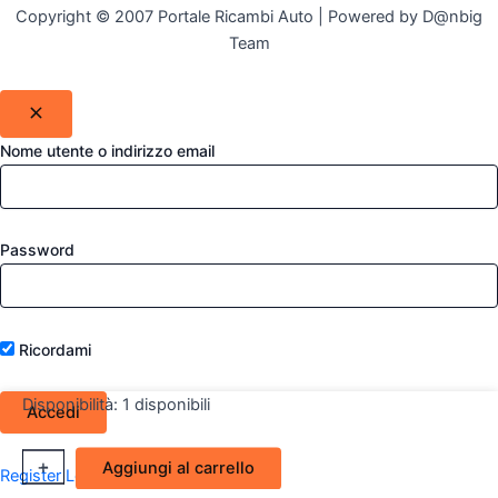
Copyright © 2007 Portale Ricambi Auto | Powered by D@nbig
Team
Nome utente o indirizzo email
Password
Ricordami
Disponibilità:
1 disponibili
Cassa
+
-
Aggiungi al carrello
Register
Lost your password?
altoparlante