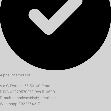
Alpha Ricambi srls
Via G.Ferraris, 55 59100 Prato
P.IVA 02279570978 Rea 519590
E-mail alpharicambisrl@gmail.com
Whatsapp 3922354317