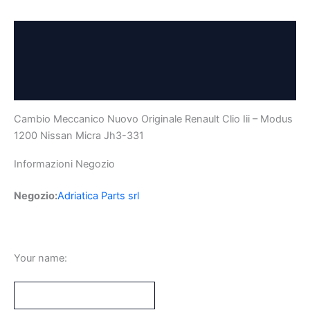
Descrizione
Dettagli del venditore
Product Inquiry
Cambio Meccanico Nuovo Originale Renault Clio Iii – Modus
1200 Nissan Micra Jh3-331
Informazioni Negozio
Negozio:
Adriatica Parts srl
Your name: