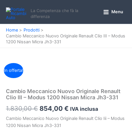
Vai
al
La Competenza che fà la
Menu
Main
differenza
contenuto
Menu
Home
Prodotti
Cambio Meccanico Nuovo Originale Renault Clio III – Modus
1200 Nissan Micra Jh3-331
In offerta!
Cambio Meccanico Nuovo Originale Renault
Clio III – Modus 1200 Nissan Micra Jh3-331
Il
Il
1.830,00
€
854,00
€
IVA inclusa
prezzo
prezzo
Cambio Meccanico Nuovo Originale Renault Clio Iii – Modus
1200 Nissan Micra Jh3-331
originale
attuale