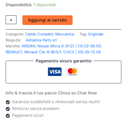
Disponibilità:
1 disponibili
era:
è:
1.830,00 €.
854,00 €.
Cambio
+
-
Aggiungi al carrello
Meccanico
Nuovo
Categorie:
Cambi Completi
,
Meccanica
Tag:
Originale
Originale
Negozio:
Adriatica Parts srl
Renault
Clio
Marchio:
NISSAN
,
Nissan Micra Iii (K12) | (10.02-06.10)
,
III
RENAULT
,
Renault Clio III (Br0/1, Cr0/1) | (05.05-12.14)
-
Pagamento sicuro garantito
Modus
1200
Nissan
Micra
Jh3-
331
Info & traccia il tuo pacco Clicca su Chat Now
quantità
Garanzia soddisfatti o rimborsati senza rischi!
Rimborsi senza problemi
Pagamenti sicuri