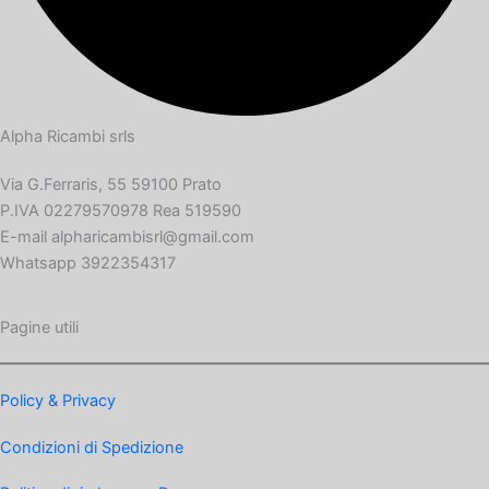
Alpha Ricambi srls
Via G.Ferraris, 55 59100 Prato
P.IVA 02279570978 Rea 519590
E-mail alpharicambisrl@gmail.com
Whatsapp 3922354317
Pagine utili
Policy & Privacy
Condizioni di Spedizione