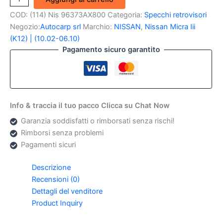
Specchio
COD:
(114) Nis 96373AX800
Categoria:
Specchi retrovisori
Dx
Nissan
Negozio:
Autocarp srl
Marchio:
NISSAN
,
Nissan Micra Iii
Micra
(K12) | (10.02-06.10)
K12
Pagamento sicuro garantito
(Nuovo,Originale)
quantità
Info & traccia il tuo pacco Clicca su Chat Now
Garanzia soddisfatti o rimborsati senza rischi!
Rimborsi senza problemi
Pagamenti sicuri
Descrizione
Recensioni (0)
Dettagli del venditore
Product Inquiry