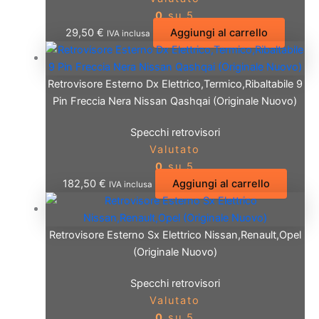
0
su 5
29,50
€
Aggiungi al carrello
IVA inclusa
Retrovisore Esterno Dx Elettrico,Termico,Ribaltabile 9
Pin Freccia Nera Nissan Qashqai (Originale Nuovo)
Specchi retrovisori
Valutato
0
su 5
182,50
€
Aggiungi al carrello
IVA inclusa
Retrovisore Esterno Sx Elettrico Nissan,Renault,Opel
(Originale Nuovo)
Specchi retrovisori
Valutato
0
su 5