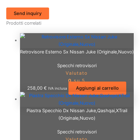
Send inquiry
Prodotti correlati
Retrovisore Esterno Sx Nissan Juke (Originale,Nuovo)
Specchi retrovisori
Valutato
0
su 5
258,00
€
Aggiungi al carrello
IVA inclusa
Piastra Specchio Dx Nissan Juke,Qashqai,XTrail
(Originale,Nuovo)
Specchi retrovisori
Valutato