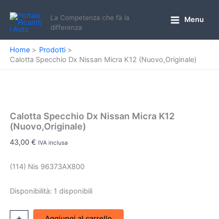
Vai
al
La Competenza che fà la
Menu
Main
differenza
contenuto
Menu
Home
Prodotti
Calotta Specchio Dx Nissan Micra K12 (Nuovo,Originale)
Calotta Specchio Dx Nissan Micra K12
(Nuovo,Originale)
43,00
€
IVA inclusa
(114) Nis 96373AX800
Disponibilità:
1 disponibili
Calotta
+
-
Aggiungi al carrello