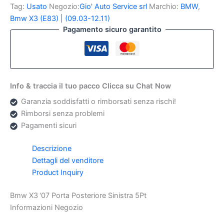
Porta
Tag:
Usato
Negozio:
Gio' Auto Service srl
Marchio:
BMW
,
Posteriore
Bmw X3 (E83) | (09.03-12.11)
Sinistra
Pagamento sicuro garantito
5Pt
quantità
Info & traccia il tuo pacco Clicca su Chat Now
Garanzia soddisfatti o rimborsati senza rischi!
Rimborsi senza problemi
Pagamenti sicuri
Descrizione
Dettagli del venditore
Product Inquiry
Bmw X3 ’07 Porta Posteriore Sinistra 5Pt
Informazioni Negozio