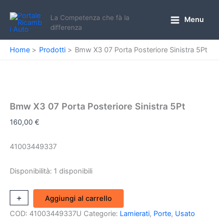
Vai
al
La Competenza che fà la
Menu
Main
differenza
contenuto
Menu
Home
Prodotti
Bmw X3 07 Porta Posteriore Sinistra 5Pt
Bmw X3 07 Porta Posteriore Sinistra 5Pt
160,00
€
41003449337
Disponibilità:
1 disponibili
Bmw
+
-
Aggiungi al carrello
X3
COD:
41003449337U
Categorie:
Lamierati
,
Porte
,
Usato
07