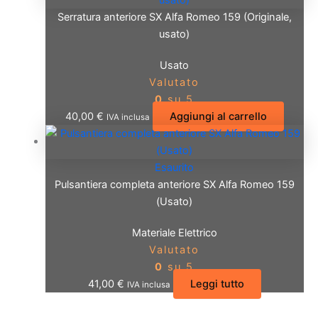
Serratura anteriore SX Alfa Romeo 159 (Originale,
usato)
Usato
Valutato
0
su 5
40,00
€
Aggiungi al carrello
IVA inclusa
Esaurito
Pulsantiera completa anteriore SX Alfa Romeo 159
(Usato)
Materiale Elettrico
Valutato
0
su 5
41,00
€
Leggi tutto
IVA inclusa