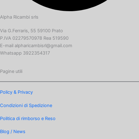
Alpha Ricambi srls
Via G.Ferraris, 55 59100 Prato
P.IVA 02279570978 Rea 519590
E-mail alpharicambisrl@gmail.com
Whatsapp 3922354317
Pagine utili
Policy & Privacy
Condizioni di Spedizione
Politica di rimborso e Reso
Blog / News