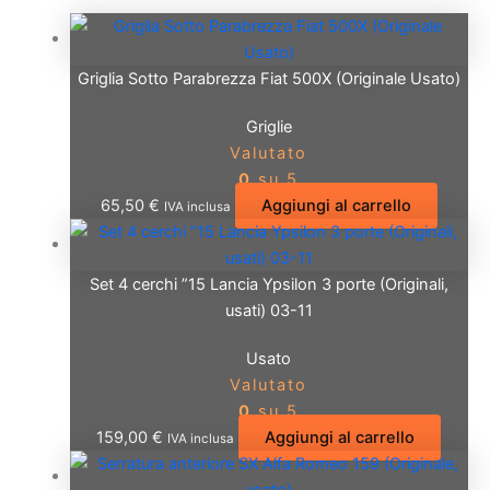
Griglia Sotto Parabrezza Fiat 500X (Originale Usato)
Griglie
Valutato
0
su 5
65,50
€
Aggiungi al carrello
IVA inclusa
Set 4 cerchi ”15 Lancia Ypsilon 3 porte (Originali,
usati) 03-11
Usato
Valutato
0
su 5
159,00
€
Aggiungi al carrello
IVA inclusa