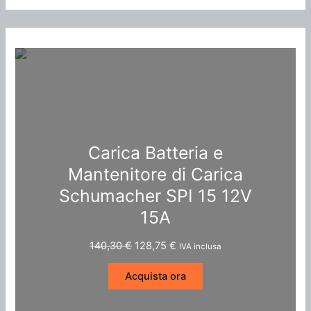
Carica Batteria e
Mantenitore di Carica
Schumacher SPI 15 12V
15A
I
I
140,30
€
128,75
€
IVA inclusa
l
l
p
p
Acquista ora
r
r
e
e
z
z