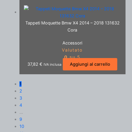
Tappeti Moquette Bmw X4 2014 – 2018 131632
Cora
Accessori
Valutato
0
su 5
37,82
€
Aggiungi al carrello
IVA inclusa
1
2
3
4
…
9
10