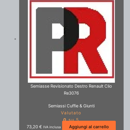
Semiasse Revisionato Destro Renault Clio
Re3076
Semiassi Cuffie & Giunti
Valutato
0
su 5
73,20
€
Aggiungi al carrello
IVA inclusa