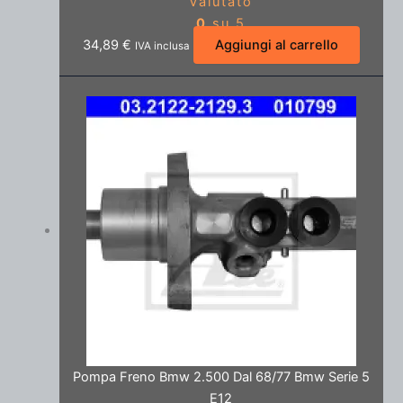
Valutato
0
su 5
34,89
€
Aggiungi al carrello
IVA inclusa
Pompa Freno Bmw 2.500 Dal 68/77 Bmw Serie 5
E12