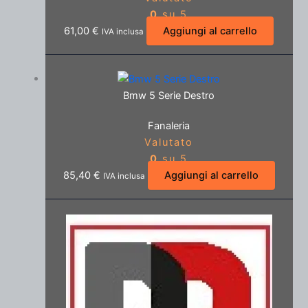
0
su 5
61,00
€
Aggiungi al carrello
IVA inclusa
Bmw 5 Serie Destro
Fanaleria
Valutato
0
su 5
85,40
€
Aggiungi al carrello
IVA inclusa