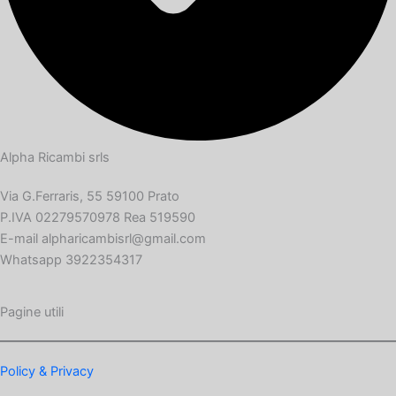
Alpha Ricambi srls
Via G.Ferraris, 55 59100 Prato
P.IVA 02279570978 Rea 519590
E-mail alpharicambisrl@gmail.com
Whatsapp 3922354317
Pagine utili
Policy & Privacy