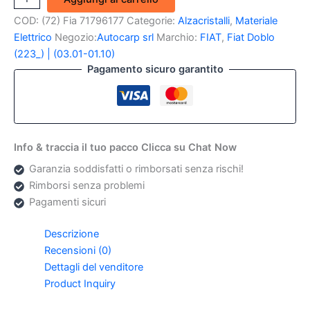
Elettrico
COD:
(72) Fia 71796177
Categorie:
Alzacristalli
,
Materiale
Anteriore
Dx
Elettrico
Negozio:
Autocarp srl
Marchio:
FIAT
,
Fiat Doblo
Con
(223_) | (03.01-01.10)
Confort
Pagamento sicuro garantito
Fiat
Doblo
quantità
Info & traccia il tuo pacco Clicca su Chat Now
Garanzia soddisfatti o rimborsati senza rischi!
Rimborsi senza problemi
Pagamenti sicuri
Descrizione
Recensioni (0)
Dettagli del venditore
Product Inquiry