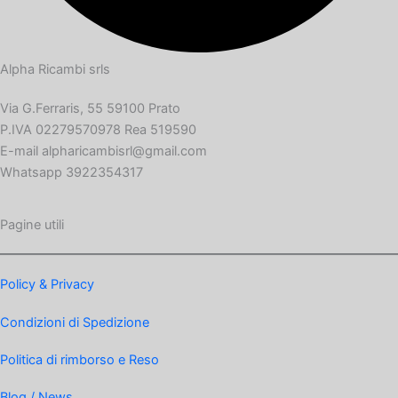
Alpha Ricambi srls
Via G.Ferraris, 55 59100 Prato
P.IVA 02279570978 Rea 519590
E-mail alpharicambisrl@gmail.com
Whatsapp 3922354317
Pagine utili
Policy & Privacy
Condizioni di Spedizione
Politica di rimborso e Reso
Blog / News