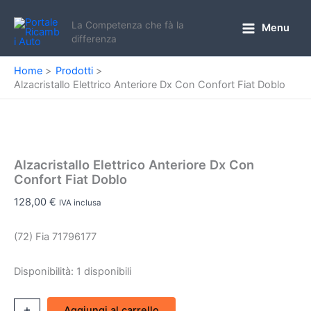
Vai
al
La Competenza che fà la
Menu
Main
differenza
contenuto
Menu
Home
Prodotti
Alzacristallo Elettrico Anteriore Dx Con Confort Fiat Doblo
Alzacristallo Elettrico Anteriore Dx Con
Confort Fiat Doblo
128,00
€
IVA inclusa
(72) Fia 71796177
Disponibilità:
1 disponibili
Alzacristallo
+
-
Aggiungi al carrello