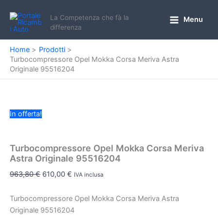
Vai
al
La Competenza che fà la
Menu
Main
differenza
contenuto
Menu
Home
Prodotti
Turbocompressore Opel Mokka Corsa Meriva Astra
Originale 95516204
In offerta!
Turbocompressore Opel Mokka Corsa Meriva
Astra Originale 95516204
Il
Il
963,80
€
610,00
€
IVA inclusa
prezzo
prezzo
originale
attuale
Turbocompressore Opel Mokka Corsa Meriva Astra
era:
è:
Originale 95516204