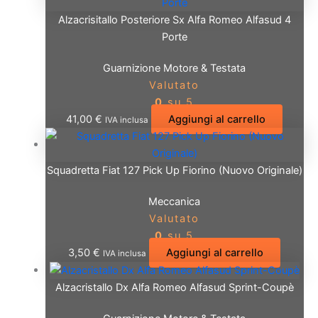
Alzacrisitallo Posteriore Sx Alfa Romeo Alfasud 4
Porte
Guarnizione Motore & Testata
Valutato
0
su 5
41,00
€
Aggiungi al carrello
IVA inclusa
Squadretta Fiat 127 Pick Up Fiorino (Nuovo Originale)
Meccanica
Valutato
0
su 5
3,50
€
Aggiungi al carrello
IVA inclusa
Alzacristallo Dx Alfa Romeo Alfasud Sprint-Coupè