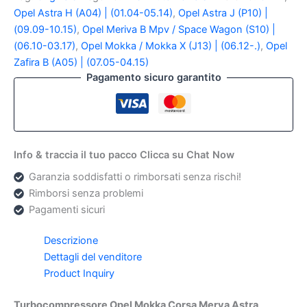
Meriva
Opel Astra H (A04) | (01.04-05.14)
,
Opel Astra J (P10) |
Astra
(09.09-10.15)
,
Opel Meriva B Mpv / Space Wagon (S10) |
Originale
(06.10-03.17)
,
Opel Mokka / Mokka X (J13) | (06.12-.)
,
Opel
95516204
quantità
Zafira B (A05) | (07.05-04.15)
Pagamento sicuro garantito
Info & traccia il tuo pacco Clicca su Chat Now
Garanzia soddisfatti o rimborsati senza rischi!
Rimborsi senza problemi
Pagamenti sicuri
Descrizione
Dettagli del venditore
Product Inquiry
Turbocompressore Opel Mokka Corsa Merva Astra