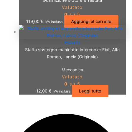
Guarnizione Motore & Testata
Valutato
0
su 5
119,00
€
Aggiungi al carrello
IVA inclusa
Esaurito
Staffa sostegno manicotto intercooler Fiat, Alfa
Romeo, Lancia (Originale)
Meccanica
Valutato
0
su 5
12,00
€
Leggi tutto
IVA inclusa