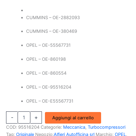
963,80 €.
610,00 €.
CUMMINS – OE-2882093
CUMMINS – OE-380469
OPEL – OE-55567731
OPEL – OE-860198
OPEL – OE-860554
OPEL – OE-95516204
OPEL – OE-E55567731
Turbocompressore
-
+
Aggiungi al carrello
Opel
Mokka
COD:
95516204
Categorie:
Meccanica
,
Turbocompressori
Corsa
Tag:
Originale
Negozio:
Alfieri Autofficina srl
Marchio:
OPEL
,