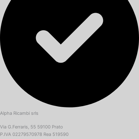
Alpha Ricambi srls
Via G.Ferraris, 55 59100 Prato
P.IVA 02279570978 Rea 519590