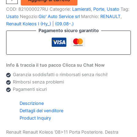
Renault
COD:
821000027RU
Categorie:
Lamierati
,
Porte
,
Usato
Tag:
Koleos
08>11
Usato
Negozio:
Gio' Auto Service srl
Marchio:
RENAULT
,
Porta
Renault Koleos I (Hy_) | (09.08-.)
Posteriore.
Pagamento sicuro garantito
Destra
quantità
Info & traccia il tuo pacco Clicca su Chat Now
Garanzia soddisfatti o rimborsati senza rischi!
Rimborsi senza problemi
Pagamenti sicuri
Descrizione
Dettagli del venditore
Product Inquiry
Renault Renault Koleos ’08>11 Porta Posteriore. Destra