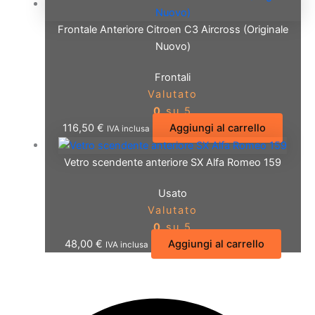
Frontale Anteriore Citroen C3 Aircross (Originale
Nuovo)
Frontali
Valutato
0
su 5
116,50
€
Aggiungi al carrello
IVA inclusa
Vetro scendente anteriore SX Alfa Romeo 159
Usato
Valutato
0
su 5
48,00
€
Aggiungi al carrello
IVA inclusa