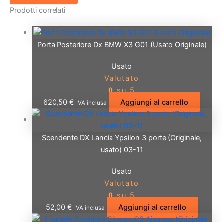
Prodotti correlati
Porta Posteriore Dx BMW X3 G01 (Usato Originale)
Usato
Valutato
0
su 5
620,50
€
Aggiungi al carrello
IVA inclusa
Scendente DX Lancia Ypsilon 3 porte (Originale,
usato) 03-11
Usato
Valutato
0
su 5
52,00
€
Aggiungi al carrello
IVA inclusa