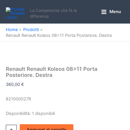
Vai
al
La Competenza che fà la
Menu
Main
differenza
contenuto
Menu
Home
Prodotti
Renault Renault Koleos 08>11 Porta Posteriore. Destra
Renault Renault Koleos 08>11 Porta
Posteriore. Destra
360,00
€
821000027R
Disponibilità:
1 disponibili
Renault
+
-
Aggiungi al carrello