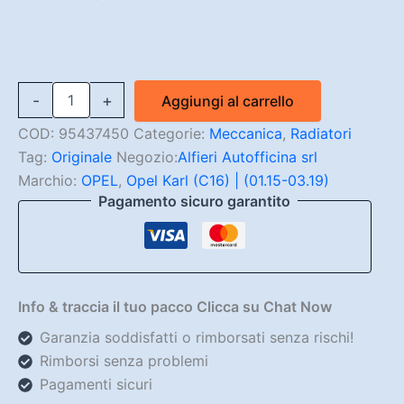
Radiatore
-
+
Aggiungi al carrello
Opel
Karl
COD:
95437450
Categorie:
Meccanica
,
Radiatori
95437450
Tag:
Originale
Negozio:
Alfieri Autofficina srl
quantità
Marchio:
OPEL
,
Opel Karl (C16) | (01.15-03.19)
Pagamento sicuro garantito
Info & traccia il tuo pacco Clicca su Chat Now
Garanzia soddisfatti o rimborsati senza rischi!
Rimborsi senza problemi
Pagamenti sicuri