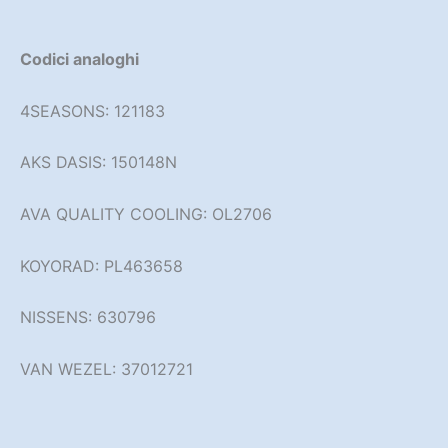
Codici analoghi
4SEASONS:
121183
AKS DASIS:
150148N
AVA QUALITY COOLING:
OL2706
KOYORAD:
PL463658
NISSENS:
630796
VAN WEZEL:
37012721