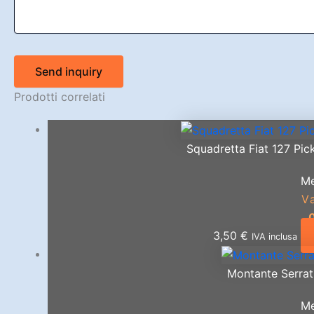
Send inquiry
Prodotti correlati
Squadretta Fiat 127 Pic
Me
V
3,50
€
IVA inclusa
Montante Serrat
Me