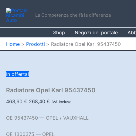
Vai
al
La Competenza che fà la differenza
contenuto
Shop
Negozi del portale
Abb
Home
Prodotti
Radiatore Opel Karl 95437450
In offerta!
Radiatore Opel Karl 95437450
Il
Il
463,60
€
268,40
€
IVA inclusa
prezzo
prezzo
originale
attuale
OE 95437450 — OPEL / VAUXHALL
era:
è:
463,60 €.
268,40 €.
OE 1300375 — OPEL