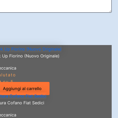
k Up Fiorino (Nuovo Originale)
ccanica
alutato
0
su 5
Aggiungi al carrello
ura Cofano Fiat Sedici
ccanica