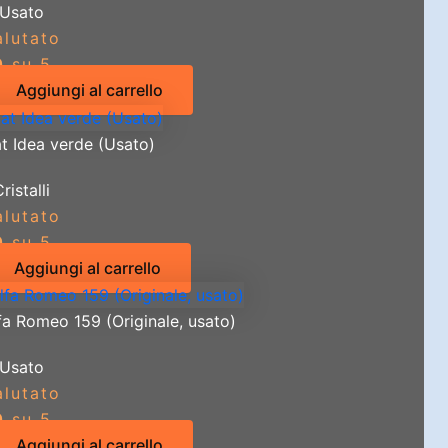
Usato
alutato
0
su 5
Aggiungi al carrello
t Idea verde (Usato)
ristalli
alutato
0
su 5
Aggiungi al carrello
fa Romeo 159 (Originale, usato)
Usato
alutato
0
su 5
Aggiungi al carrello