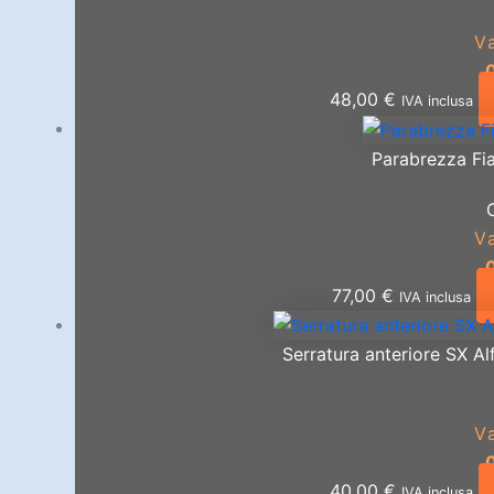
V
48,00
€
IVA inclusa
Parabrezza Fia
C
V
77,00
€
IVA inclusa
Serratura anteriore SX Al
V
40,00
€
IVA inclusa