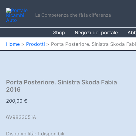
Vai
al
La Competenza che fà la differenza
contenuto
Shop
Negozi del portale
Abb
Home
Prodotti
Porta Posteriore. Sinistra Skoda Fab
Porta Posteriore. Sinistra Skoda Fabia
2016
200,00
€
6V9833051A
Disponibilità:
1 disponibili