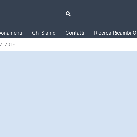
Cerca
onamenti
Chi Siamo
Contatti
Ricerca Ricambi Or
ia 2016