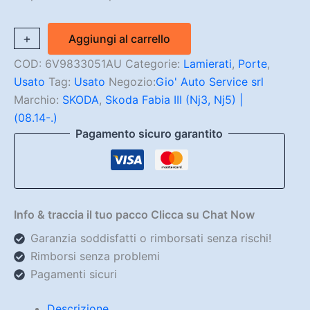
Porta
+
-
Aggiungi al carrello
Posteriore.
Sinistra
COD:
6V9833051AU
Categorie:
Lamierati
,
Porte
,
Skoda
Usato
Tag:
Usato
Negozio:
Gio' Auto Service srl
Fabia
Marchio:
SKODA
,
Skoda Fabia III (Nj3, Nj5) |
2016
quantità
(08.14-.)
Pagamento sicuro garantito
Info & traccia il tuo pacco Clicca su Chat Now
Garanzia soddisfatti o rimborsati senza rischi!
Rimborsi senza problemi
Pagamenti sicuri
Descrizione