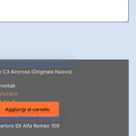
n C3 Aircross (Originale Nuovo)
Frontali
alutato
0
su 5
Aggiungi al carrello
teriore SX Alfa Romeo 159