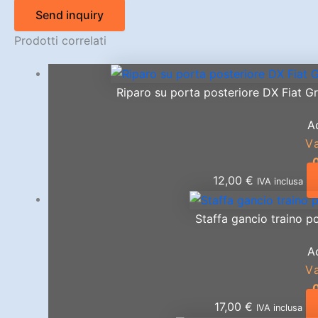
Send inquiry
Prodotti correlati
Riparo su porta posteriore DX Fiat G
A
V
12,00
€
IVA inclusa
Staffa gancio traino po
A
V
17,00
€
IVA inclusa