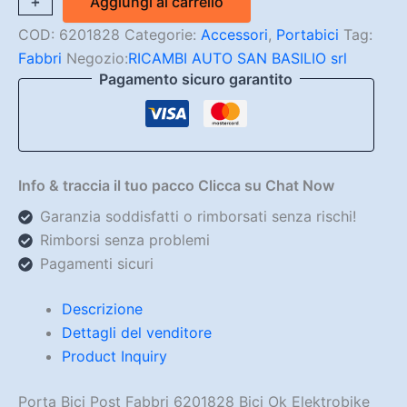
+
-
Aggiungi al carrello
Bici
Post
COD:
6201828
Categorie:
Accessori
,
Portabici
Tag:
Fabbri
Fabbri
Negozio:
RICAMBI AUTO SAN BASILIO srl
6201828
Pagamento sicuro garantito
Bici
Ok
Elektrobike
quantità
Info & traccia il tuo pacco Clicca su Chat Now
Garanzia soddisfatti o rimborsati senza rischi!
Rimborsi senza problemi
Pagamenti sicuri
Descrizione
Dettagli del venditore
Product Inquiry
Porta Bici Post Fabbri 6201828 Bici Ok Elektrobike