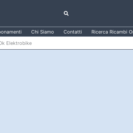
Cerca
onamenti
Chi Siamo
Contatti
Ricerca Ricambi Or
Ok Elektrobike