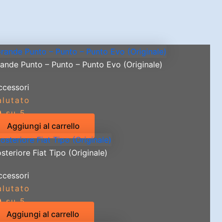
rande Punto – Punto – Punto Evo (Originale)
ccessori
alutato
0
su 5
Aggiungi al carrello
steriore Fiat Tipo (Originale)
ccessori
alutato
0
su 5
Aggiungi al carrello