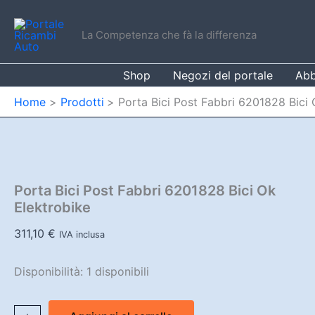
Vai
al
La Competenza che fà la differenza
contenuto
Shop
Negozi del portale
Abb
Home
Prodotti
Porta Bici Post Fabbri 6201828 Bici 
Porta Bici Post Fabbri 6201828 Bici Ok
Elektrobike
311,10
€
IVA inclusa
Disponibilità:
1 disponibili
Porta