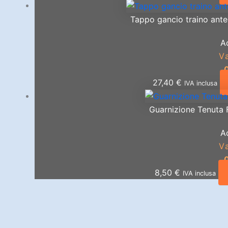
Tappo gancio traino anter
A
V
27,40
€
IVA inclusa
Guarnizione Tenuta 
A
V
8,50
€
IVA inclusa