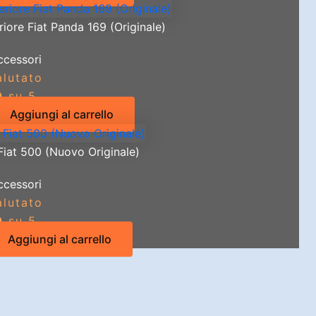
iore Fiat Panda 169 (Originale)
ccessori
alutato
0
su 5
Aggiungi al carrello
Fiat 500 (Nuovo Originale)
ccessori
alutato
0
su 5
Aggiungi al carrello