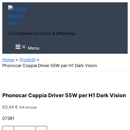
Vai
al
contenuto
La Competenza che fà la differenza
Main
Menu
Menu
Home
Prodotti
Phonocar Coppia Driver 55W per H1 Dark Vision
Phonocar Coppia Driver 55W per H1 Dark Vision
63,44
€
IVA inclusa
07381
Phonocar