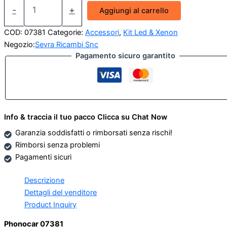
Coppia
-
+
Aggiungi al carrello
Driver
55W
COD:
07381
Categorie:
Accessori
,
Kit Led & Xenon
per
Negozio:
Sevra Ricambi Snc
H1
Pagamento sicuro garantito
Dark
Vision
quantità
Info & traccia il tuo pacco Clicca su Chat Now
Garanzia soddisfatti o rimborsati senza rischi!
Rimborsi senza problemi
Pagamenti sicuri
Descrizione
Dettagli del venditore
Product Inquiry
Phonocar 07381