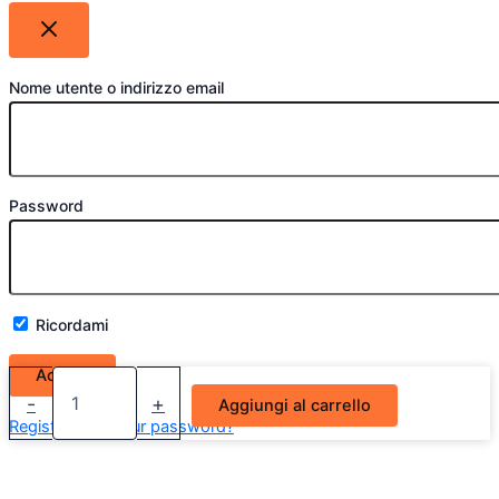
Nome utente o indirizzo email
Password
Ricordami
Phonocar
Coppia
-
+
Aggiungi al carrello
Driver
Register
Lost your password?
55W
per
H1