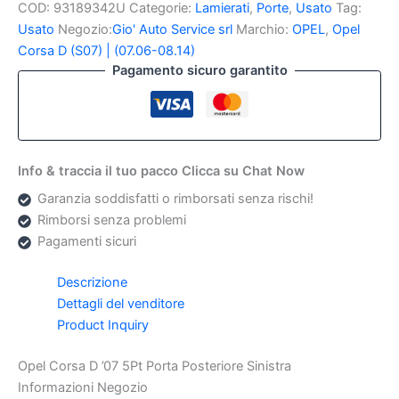
COD:
93189342U
Categorie:
Lamierati
,
Porte
,
Usato
Tag:
D
07
Usato
Negozio:
Gio' Auto Service srl
Marchio:
OPEL
,
Opel
5Pt
Corsa D (S07) | (07.06-08.14)
Porta
Pagamento sicuro garantito
Posteriore
Sinistra
quantità
Info & traccia il tuo pacco Clicca su Chat Now
Garanzia soddisfatti o rimborsati senza rischi!
Rimborsi senza problemi
Pagamenti sicuri
Descrizione
Dettagli del venditore
Product Inquiry
Opel Corsa D ’07 5Pt Porta Posteriore Sinistra
Informazioni Negozio