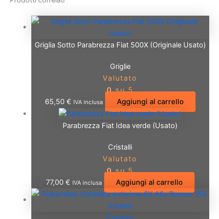
Prodotti correlati
Griglia Sotto Parabrezza Fiat 500X (Originale Usato)
Griglie
Valutato
0
su 5
65,50
€
Aggiungi al carrello
IVA inclusa
Parabrezza Fiat Idea verde (Usato)
Cristalli
Valutato
0
su 5
77,00
€
Aggiungi al carrello
IVA inclusa
Esaurito