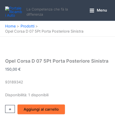
Vai
al
La Competenza che fà la
Menu
Main
differenza
contenuto
Menu
Home
Prodotti
Opel Corsa D 07 5Pt Porta Posteriore Sinistra
Opel Corsa D 07 5Pt Porta Posteriore Sinistra
150,00
€
93189342
Disponibilità:
1 disponibili
Opel
+
-
Aggiungi al carrello
Corsa