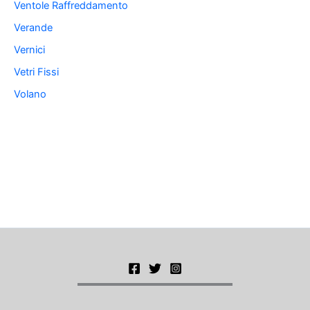
Ventole Raffreddamento
Verande
Vernici
Vetri Fissi
Volano