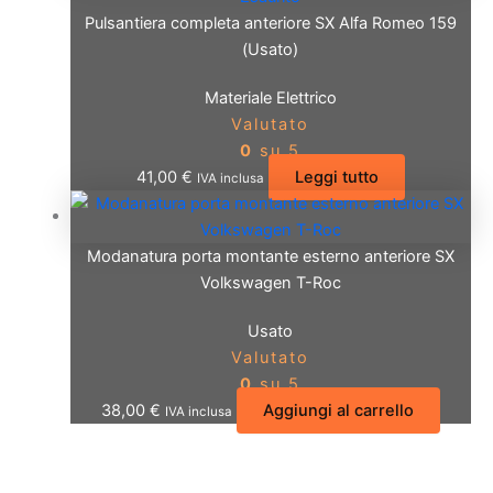
Pulsantiera completa anteriore SX Alfa Romeo 159
(Usato)
Materiale Elettrico
Valutato
0
su 5
41,00
€
Leggi tutto
IVA inclusa
Modanatura porta montante esterno anteriore SX
Volkswagen T-Roc
Usato
Valutato
0
su 5
38,00
€
Aggiungi al carrello
IVA inclusa