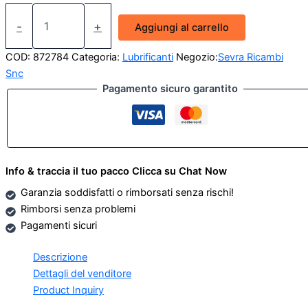
Olio
Valvoline
-
+
Aggiungi al carrello
1Lt
15W-
COD:
872784
Categoria:
Lubrificanti
Negozio:
Sevra Ricambi
40
Snc
All
Pagamento sicuro garantito
Climate
quantità
Info & traccia il tuo pacco Clicca su Chat Now
Garanzia soddisfatti o rimborsati senza rischi!
Rimborsi senza problemi
Pagamenti sicuri
Descrizione
Dettagli del venditore
Product Inquiry