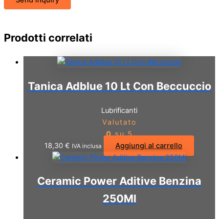
Send inquiry
Prodotti correlati
Tanica Adblue 10 Lt Con Beccuccio
Lubrificanti
Valutato
0
su 5
18,30
€
Aggiungi al carrello
IVA inclusa
Ceramic Power Aditive Benzina
250Ml