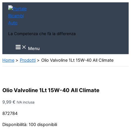
Vai
al
contenuto
La Competenza che fà la differenza
Main
Menu
Menu
Home
Prodotti
Olio Valvoline 1Lt 15W-40 All Climate
Olio Valvoline 1Lt 15W-40 All Climate
9,99
€
IVA inclusa
872784
Disponibilità:
100 disponibili