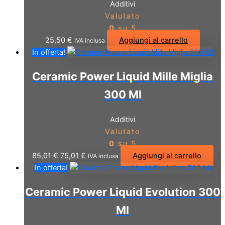
Additivi
Valutato
0
su 5
25,50
€
Aggiungi al carrello
IVA inclusa
In offerta!
Ceramic Power Liquid Mille Miglia
300 Ml
Additivi
Valutato
0
su 5
Il
Il
85,01
€
75,01
€
Aggiungi al carrello
IVA inclusa
prezzo
prezzo
In offerta!
originale
attuale
Ceramic Power Liquid Evolution 300
era:
è:
85,01 €.
75,01 €.
Ml