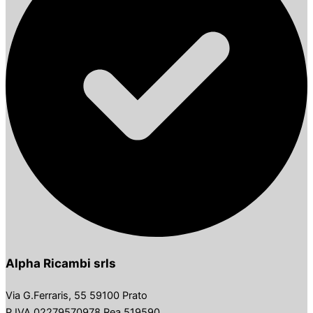
Alpha Ricambi srls
Via G.Ferraris, 55 59100 Prato
P.IVA 02279570978 Rea 519590