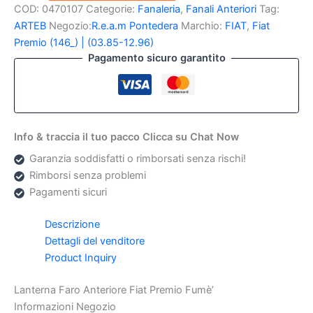
COD:
0470107
Categorie:
Fanaleria
,
Fanali Anteriori
Tag:
Fiat
Premio
ARTEB
Negozio:
R.e.a.m Pontedera
Marchio:
FIAT
,
Fiat
Fumè'
Premio (146_) | (03.85-12.96)
quantità
Pagamento sicuro garantito
Info & traccia il tuo pacco Clicca su Chat Now
Garanzia soddisfatti o rimborsati senza rischi!
Rimborsi senza problemi
Pagamenti sicuri
Descrizione
Dettagli del venditore
Product Inquiry
Lanterna Faro Anteriore Fiat Premio Fumè’
Informazioni Negozio