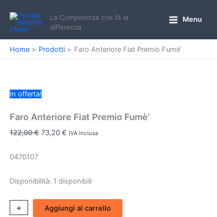
Vai
al
La Competenza che fà la
Menu
Main
differenza
contenuto
Menu
Home
Prodotti
Faro Anteriore Fiat Premio Fumè’
In offerta!
Faro Anteriore Fiat Premio Fumè’
Il
Il
122,00
€
73,20
€
IVA inclusa
prezzo
prezzo
originale
attuale
0470107
era:
è:
122,00 €.
73,20 €.
Disponibilità:
1 disponibili
Faro
+
-
Aggiungi al carrello
Anteriore