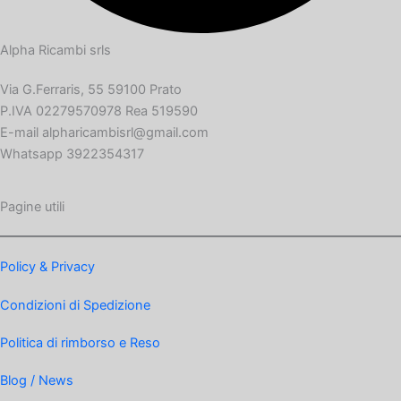
Alpha Ricambi srls
Via G.Ferraris, 55 59100 Prato
P.IVA 02279570978 Rea 519590
E-mail alpharicambisrl@gmail.com
Whatsapp 3922354317
Pagine utili
Policy & Privacy
Condizioni di Spedizione
Politica di rimborso e Reso
Blog / News