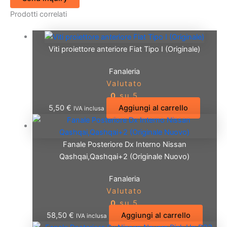
Prodotti correlati
Viti proiettore anteriore Fiat Tipo I (Originale)
Fanaleria
Valutato
0
su 5
5,50
€
Aggiungi al carrello
IVA inclusa
Fanale Posteriore Dx Interno Nissan
Qashqai,Qashqai+2 (Originale Nuovo)
Fanaleria
Valutato
0
su 5
58,50
€
Aggiungi al carrello
IVA inclusa