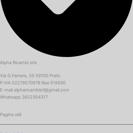
Alpha Ricambi srls
Via G.Ferraris, 55 59100 Prato
P.IVA 02279570978 Rea 519590
E-mail alpharicambisrl@gmail.com
Whatsapp 3922354317
Pagine utili