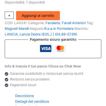
104,92 €.
54,90 €.
Disponibilità:
1 disponibili
Fendinebbia
+
-
Aggiungi al carrello
Destro
COD:
LAA241
Categorie:
Fanaleria
,
Fanali Anteriori
Tag:
Lancia
Faro
Magneti Marelli
Negozio:
R.e.a.m Pontedera
Marchio:
Anteriore
LANCIA
,
Lancia Dedra (835_) | (04.89-07.99)
Dedra/Faro
Pagamento sicuro garantito
Anteriore
Dedra
Mq
quantità
Info & traccia il tuo pacco Clicca su Chat Now
Garanzia soddisfatti o rimborsati senza rischi!
Rimborsi senza problemi
Pagamenti sicuri
Descrizione
Dettagli del venditore