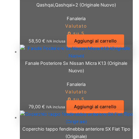
Qashqai,Qashqai+2 (Originale Nuovo)
Fanaleria
Valutato
0
su 5
58,50
€
Aggiungi al carrello
IVA inclusa
Fanale Posteriore Sx Nissan Micra K13 (Originale
Nuovo)
Fanaleria
Valutato
0
su 5
79,00
€
Aggiungi al carrello
IVA inclusa
Coperchio tappo fendinebbia anteriore SX Fiat Tipo
(Originale)