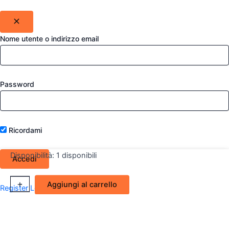
Nome utente o indirizzo email
Password
Ricordami
Disponibilità:
1 disponibili
Fendinebbia
+
-
Aggiungi al carrello
Register
Lost your password?
Destro
Lancia
Faro
Anteriore