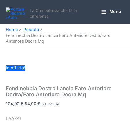
Vai
al
La Competenza che fà la
Menu
Main
differenza
contenuto
Menu
Home
Prodotti
Fendinebbia Destro Lancia Faro Anteriore Dedra/Faro
Anteriore Dedra Mq
In offerta!
Fendinebbia Destro Lancia Faro Anteriore
Dedra/Faro Anteriore Dedra Mq
Il
Il
104,92
€
54,90
€
IVA inclusa
prezzo
prezzo
originale
attuale
LAA241
era:
è: