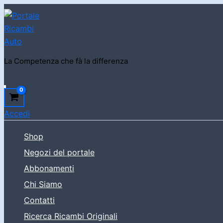
Vai
al
contenuto
La Competenza che fà la differenza
Cerca
Accedi
Shop
Negozi del portale
Abbonamenti
Chi Siamo
Contatti
Ricerca Ricambi Originali