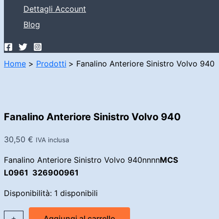
Dettagli Account
Blog
Home
Prodotti
Fanalino Anteriore Sinistro Volvo 940
Fanalino Anteriore Sinistro Volvo 940
30,50
€
IVA inclusa
Fanalino Anteriore Sinistro Volvo 940nnnn
MCS
L0961 326900961
Disponibilità:
1 disponibili
Fanalino
+
-
Aggiungi al carrello