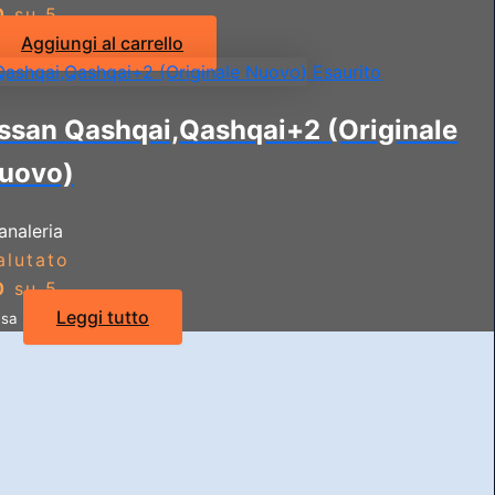
0
su 5
Aggiungi al carrello
Esaurito
issan Qashqai,Qashqai+2 (Originale
uovo)
analeria
alutato
0
su 5
Leggi tutto
usa