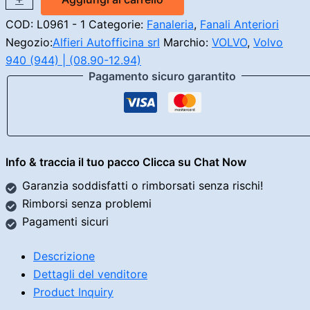
Anteriore
Sinistro
COD:
L0961 - 1
Categorie:
Fanaleria
,
Fanali Anteriori
Volvo
Negozio:
Alfieri Autofficina srl
Marchio:
VOLVO
,
Volvo
940
940 (944) | (08.90-12.94)
quantità
Pagamento sicuro garantito
Info & traccia il tuo pacco Clicca su Chat Now
Garanzia soddisfatti o rimborsati senza rischi!
Rimborsi senza problemi
Pagamenti sicuri
Descrizione
Dettagli del venditore
Product Inquiry