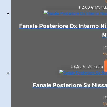
112,00
€
IVA incl
Fanale Posteriore Dx Interno N
N
F
V
58,50
€
IVA inclusa
Fanale Posteriore Sx Niss
F
V