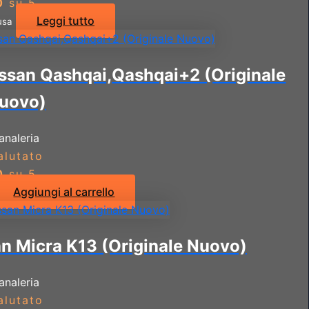
0
su 5
Leggi tutto
usa
issan Qashqai,Qashqai+2 (Originale
uovo)
analeria
alutato
0
su 5
Aggiungi al carrello
an Micra K13 (Originale Nuovo)
analeria
alutato