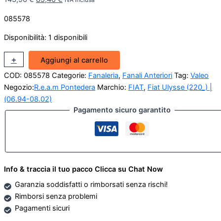
prezzo
prezzo
085578
originale
attuale
era:
è:
Disponibilità:
1 disponibili
143,96 €.
85,40 €.
Fanale
+
-
Aggiungi al carrello
Completo
COD:
085578
Categorie:
Fanaleria
,
Fanali Anteriori
Tag:
Valeo
Sinistro
Faro
Negozio:
R.e.a.m Pontedera
Marchio:
FIAT
,
Fiat Ulysse (220_) |
Anteriore
(06.94-08.02)
Fiat
Pagamento sicuro garantito
Ulisse
94/98
quantità
Info & traccia il tuo pacco Clicca su Chat Now
Garanzia soddisfatti o rimborsati senza rischi!
Rimborsi senza problemi
Pagamenti sicuri