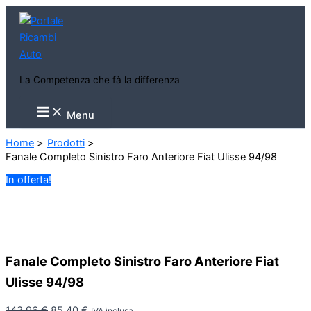
Vai
al
contenuto
La Competenza che fà la differenza
Main
Menu
Menu
Home
Prodotti
Fanale Completo Sinistro Faro Anteriore Fiat Ulisse 94/98
In offerta!
Fanale Completo Sinistro Faro Anteriore Fiat
Ulisse 94/98
Il
Il
143,96
€
85,40
€
IVA inclusa