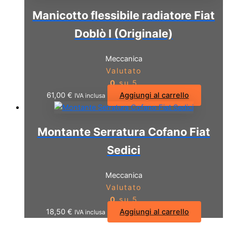
Manicotto flessibile radiatore Fiat
Doblò I (Originale)
Meccanica
Valutato
0
su 5
61,00
€
Aggiungi al carrello
IVA inclusa
Montante Serratura Cofano Fiat
Sedici
Meccanica
Valutato
0
su 5
18,50
€
Aggiungi al carrello
IVA inclusa