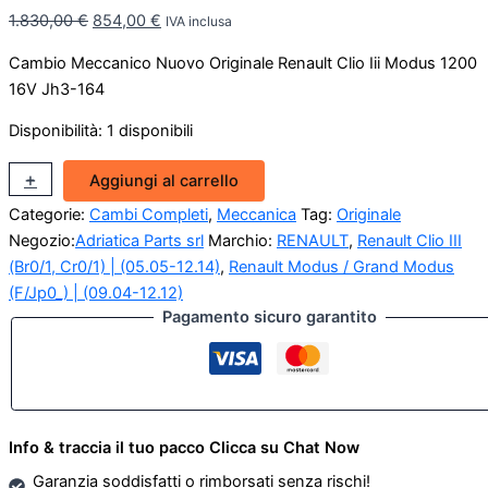
Il
Il
1.830,00
€
854,00
€
IVA inclusa
prezzo
prezzo
Cambio Meccanico Nuovo Originale Renault Clio Iii Modus 1200
originale
attuale
16V Jh3-164
era:
è:
1.830,00 €.
854,00 €.
Disponibilità:
1 disponibili
Cambio
+
-
Aggiungi al carrello
Meccanico
Categorie:
Cambi Completi
,
Meccanica
Tag:
Originale
Nuovo
Originale
Negozio:
Adriatica Parts srl
Marchio:
RENAULT
,
Renault Clio III
Renault
(Br0/1, Cr0/1) | (05.05-12.14)
,
Renault Modus / Grand Modus
Clio
(F/Jp0_) | (09.04-12.12)
III
Pagamento sicuro garantito
Modus
1200
16V
Jh3-
164
quantità
Info & traccia il tuo pacco Clicca su Chat Now
Garanzia soddisfatti o rimborsati senza rischi!