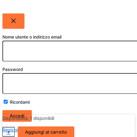
Nome utente o indirizzo email
Password
Ricordami
Disponibilità:
1 disponibili
Cambio
Register
Lost your password?
+
-
Aggiungi al carrello
Meccanico