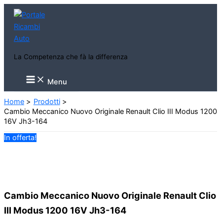
Vai
al
contenuto
La Competenza che fà la differenza
Main
Menu
Menu
Home
Prodotti
Cambio Meccanico Nuovo Originale Renault Clio III Modus 1200
16V Jh3-164
In offerta!
Cambio Meccanico Nuovo Originale Renault Clio
III Modus 1200 16V Jh3-164